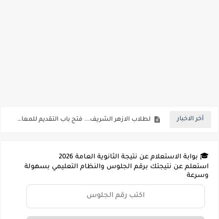
خلال ساعات.. إعلان الحد الأدنى لتنسيق المرحلة الأولى و95 ألف طالب على خط التقديم والتقديم سيكون لمدة 5 أيام بداية من الثلاثاء المقبل
أخر الاخبار
لطلاب الازهر الشريف... فتح باب التقديم للمعاهد الفنية للتمريض التابعة لجامعة الازهر الشريف بمحافظات القاهره الكبري والوجه البحري والقبلي للعام 2026-2027
جريدة الجمهورية : استمارات الثانوية بالمدارس الإثنين.. و«أولى تنسيق» الثلاثاء مؤشرات انخفاض الحد الأدنى للقطاع الطبي 1% - باستثناء «البشرى»
🎓 بوابة الاستعلام عن نتيجة الثانوية العامة 2026
قائمة بجميع المعاهد العليا المعتمده من قبل التعليم العالي " هندسية / تجارية / حاسبات / تمريض / سياحة وفنادق / زراعة / علوم صحية / لغات " للعام الجامعي 2026 /2027
استعلم عن نتيجتك برقم الجلوس والنظام التعليمي بسهولة
وسرعة
قائمة أسماء بجميع الجامعات الخاصه والأهلية والحكومية والاجنبية المعتمدة من وزارة التعليم العالي للعام الجامعي 2026/ 2027
انخفاض الحد الادني بكليات القمة والمرحلة الاولي للتنسيق يوم الاثنين القادم ..بداية تظلمات الثانوية العامة الكترونيا لمدة 15 يوم بداية من غدا
مؤشرات ..انطلاق المرحلة الاولي الاثنين المقبل والحد الادني علمي 89.5% وعلمي رياضة 87% والادبي 71% وانخفاض بدرجات القبول بكليات القمة عن العام الماضي