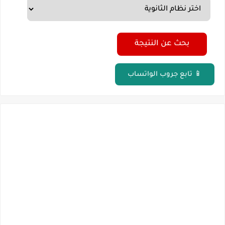
مؤشرات وتوقعات أولية.. انخفاض تنسيق المرحلة الأولى 1% عن العام الماضي وارتفاع تنسيق المرحلتين الثانية والثالثة 2%..انخفاض بدرجات القبول بكليات القمه عن العام الماضي
نتيجة الثانوية العامة ملف اكسل .. كشوف درجات طلاب الثانوية العامة 2026 جميع المدارس والمحافظات بالاسم ورقم الجلوس
بحث عن النتيجة
الساعه 11 مساء.. وزير التربية والتعليم يعتمد نتيجة الثانوية العامة والنتيجة علي مواقع الانترنت خلال ساعات
📱 تابع جروب الواتساب