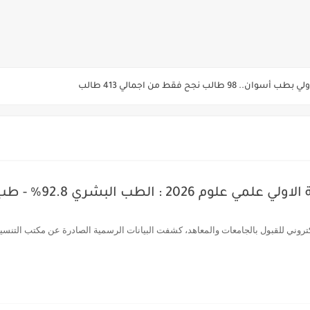
الأسنان 92.3% - العلاج الطبيعي91.7% - الصيدلة 91.5%
المرحلة الأولى من تنسيق القبول لرياض الأطفال والصف الأول الابتدائي للعام الدراسي 7
يم والتقديم سيكون لمدة 5 أيام بداية من الثلاثاء المقبل
قديم للمعاهد الفنية للتمريض التابعة لجامعة الازهر الشريف بمحافظات القاهره الكبر
لمدارس الإثنين.. و«أولى تنسيق» الثلاثاء مؤشرات انخفاض الحد الأدنى للقطاع الطبي 1% - باستث
ه من قبل التعليم العالي " هندسية / تجارية / حاسبات / تمريض / سياحة وفنادق / زرا
كتروني للقبول بالجامعات والمعاهد، كشفت البيانات الرسمية الصادرة عن مكتب التنسيق
والأهلية والحكومية والاجنبية المعتمدة من وزارة التعليم العالي للعام الجامعي 2026/ 
ة الاولي للتنسيق يوم الاثنين القادم ..بداية تظلمات الثانوية العامة الكترونيا لمدة 15 يوم بدا
ي رياضة 87% والادبي 71% وانخفاض بدرجات القبول بكليات القمة عن العام الماضي