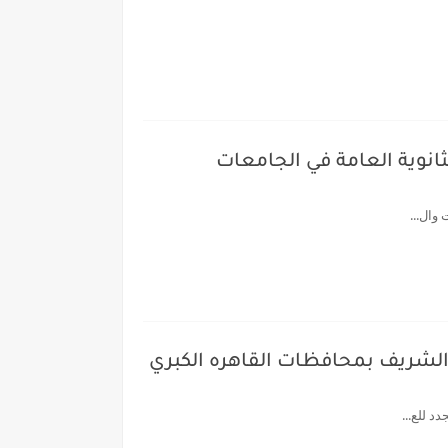
نحو 60% من إجمالي الناجحين بالثانوية العامة في الجامعات
ر الشريف بمحافظات القاهره الكبري
د للع...