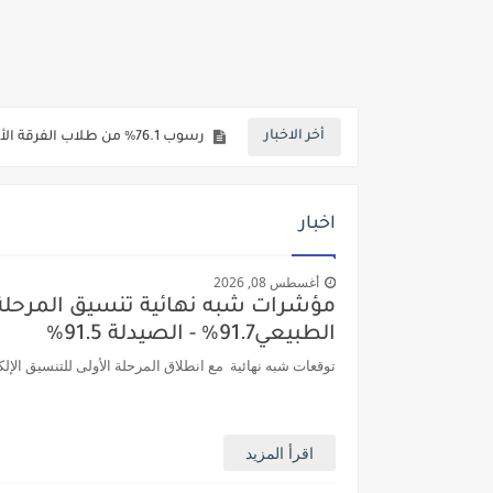
مؤشرات شبه نهائية تنسيق المرحلة الاولي علمي علوم 2026 : الطب البشري 92.8% - طب 
أخر الاخبار
رسوب 76.1% من طلاب الفرقة الأولي بطب أسوان.. 98 طالب نجح فقط من اجمالي 413 طالب
رابط الاستعلام ..الاعلان عن نتيجة 
اخبار
خلال ساعات.. إعلان الحد الأدنى لتنسيق المرحلة الأولى و95 ألف طالب على خط التقد
لطلاب الازهر الشريف... فتح باب الت
أغسطس 08, 2026
جريدة الجمهورية : استمارات الثانوية با
الطبيعي91.7% - الصيدلة 91.5%
قائمة بجميع المعاهد العليا المعتمد
توقعات شبه نهائية مع انطلاق المرحلة الأولى للتنسيق الإل
قائمة أسماء بجميع الجامعات الخاصه 
انخفاض الحد الادني بكليات القمة والمرحل
اقرأ المزيد
مؤشرات ..انطلاق المرحلة الاولي الاثنين المقبل والحد الادني علمي 89.5% وعلم