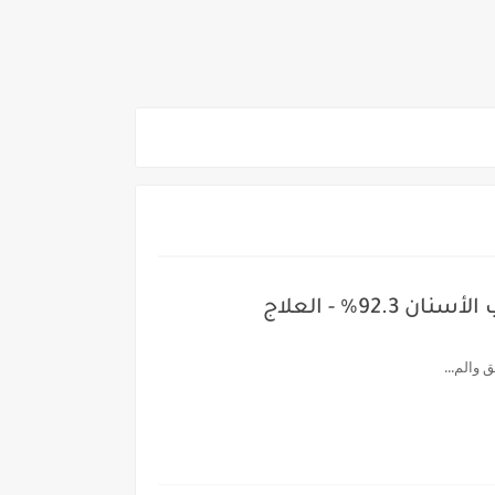
2026/202*
ي والوجه البحري والقبلي للعام 2026-2027
مؤشرات شبه نهائية تنسيق المرحلة الاولي علمي علوم 2026 : الطب البشري 92.8% - طب الأسنان 92.3% - العلاج
ناء «البشرى»
عة / علوم صحية / لغات " للعام الجامعي 2026 /2027
 والم...
2027
ية من غدا