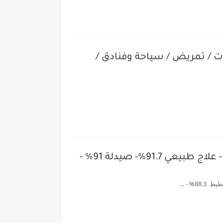
ات / تمريض / سياحة وفنادق /
توقعات ومؤشرات تنسيق المرحلة الاولي 2026 .. الطب البشري 92.75% - أسنان 92.30% - علاج طبيعي 91.7%- صيدلة 91% -