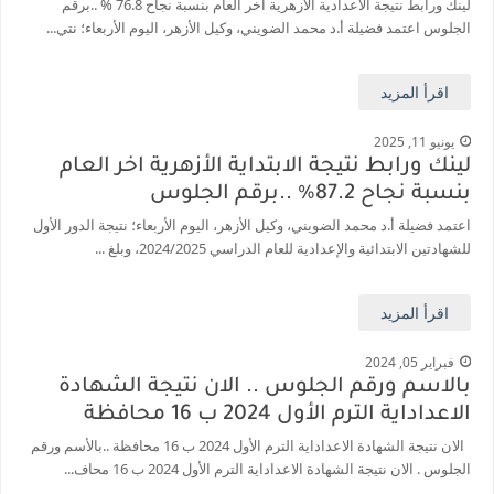
لينك ورابط نتيجة الاعدادية الأزهرية اخر العام بنسبة نجاح 76.8 % ..برقم
الجلوس اعتمد فضيلة أ.د محمد الضويني، وكيل الأزهر، اليوم الأربعاء؛ نتي...
قائمة أسماء بجميع الجامعات الخاصه والأهلية والحكومية والاجنبية المعتمدة من وزارة التعليم العالي للعام الجامعي 2026/ 2027
انخفاض الحد الادني بكليات القمة والمرحلة الاولي للتنسيق يوم الاثنين القادم ..بداية تظلمات الثانوية العامة الكترونيا لمدة 15 يوم بداية من غدا
اقرأ المزيد
مؤشرات ..انطلاق المرحلة الاولي الاثنين المقبل والحد الادني علمي 89.5% وعلمي رياضة 87% والادبي 71% وانخفاض بدرجات القبول بكليات القمة عن العام الماضي
يونيو 11, 2025
لينك ورابط نتيجة الابتداية الأزهرية اخر العام
بنسبة نجاح 87.2% ..برقم الجلوس
اعتمد فضيلة أ.د محمد الضويني، وكيل الأزهر، اليوم الأربعاء؛ نتيجة الدور الأول
للشهادتين الابتدائية والإعدادية ‏للعام الدراسي 2024/2025، وبلغ ...
اقرأ المزيد
فبراير 05, 2024
بالاسم ورقم الجلوس .. الان نتيجة الشهادة
الاعداداية الترم الأول 2024 ب 16 محافظة
الان نتيجة الشهادة الاعداداية الترم الأول 2024 ب 16 محافظة ..بالأسم ورقم
الجلوس . الان نتيجة الشهادة الاعداداية الترم الأول 2024 ب 16 محاف...