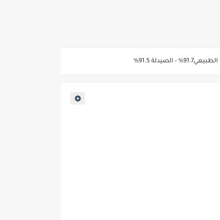
2026/202*
ي والوجه البحري والقبلي للعام 2026-2027
ناء «البشرى»
عة / علوم صحية / لغات " للعام الجامعي 2026 /2027
2027
ية من غدا