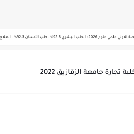
الأسنان 92.3% - العلاج الطبيعي91.7% - الصيدلة 91.5%
المرحلة الأولى من تنسيق القبول لرياض الأطفال والصف الأول الابتدائي للعام الدراسي 7
يم والتقديم سيكون لمدة 5 أيام بداية من الثلاثاء المقبل
ية تجارة جامعة الزقازيق 2022
قديم للمعاهد الفنية للتمريض التابعة لجامعة الازهر الشريف بمحافظات القاهره الكبر
لمدارس الإثنين.. و«أولى تنسيق» الثلاثاء مؤشرات انخفاض الحد الأدنى للقطاع الطبي 1% - باستث
ه من قبل التعليم العالي " هندسية / تجارية / حاسبات / تمريض / سياحة وفنادق / زرا
والأهلية والحكومية والاجنبية المعتمدة من وزارة التعليم العالي للعام الجامعي 2026/ 
ة الاولي للتنسيق يوم الاثنين القادم ..بداية تظلمات الثانوية العامة الكترونيا لمدة 15 يوم بدا