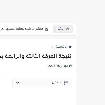
لطلاب المرحلة الثانية للتنسيق 2026.. كليات قمة متاحة للشعبة العلمي علوم ورياضة والشعبة الادبية ..تعرف عليها
مؤشرات شبه نهائية تنسيق المرحلة الاولي علمي علوم 2026 : الطب البشري 92.8% - طب 
أخر الاخبار
رسوب 76.1% من طلاب الفرقة الأولي بطب أسوان.. 98 طالب نجح فقط من اجمالي 413 طالب
رابط الاستعلام ..الاعلان عن نتيجة 
الرئيسية
خلال ساعات.. إعلان الحد الأدنى لتنسيق المرحلة الأولى و95 ألف طالب على خط التقد
نتيجة الفرقة الثالثة والرابعة بكل
لطلاب الازهر الشريف... فتح باب الت
فبراير 26, 2022
جريدة الجمهورية : استمارات الثانوية با
قائمة بجميع المعاهد العليا المعتمد
التنقل
قائمة أسماء بجميع الجامعات الخاصه 
انخفاض الحد الادني بكليات القمة والمرحل