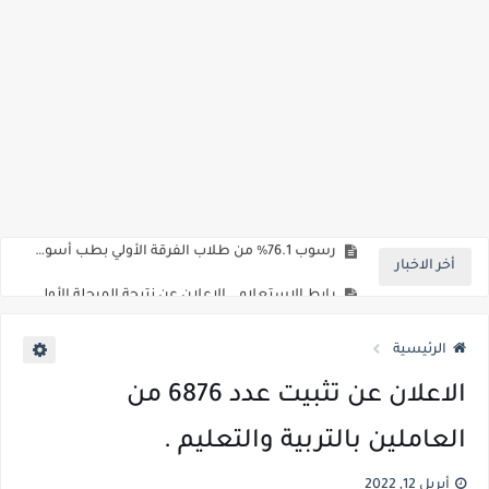
مؤشرات شبه نهائية تنسيق المرحلة الاولي علمي علوم 2026 : الطب البشري 92.8% - طب الأسنان 92.3% - العلاج الطبيعي91.7% - الصيدلة 91.5%
رسوب 76.1% من طلاب الفرقة الأولي بطب أسوان.. 98 طالب نجح فقط من اجمالي 413 طالب
أخر الاخبار
رابط الاستعلام ..الاعلان عن نتيجة المرحلة الأولى من تنسيق القبول لرياض الأطفال والصف الأول الابتدائي للعام الدراسي 2026/2027*
خلال ساعات.. إعلان الحد الأدنى لتنسيق المرحلة الأولى و95 ألف طالب على خط التقديم والتقديم سيكون لمدة 5 أيام بداية من الثلاثاء المقبل
الرئيسية
لطلاب الازهر الشريف... فتح باب التقديم للمعاهد الفنية للتمريض التابعة لجامعة الازهر الشريف بمحافظات القاهره الكبري والوجه البحري والقبلي للعام 2026-2027
الاعلان عن تثبيت عدد 6876 من
جريدة الجمهورية : استمارات الثانوية بالمدارس الإثنين.. و«أولى تنسيق» الثلاثاء مؤشرات انخفاض الحد الأدنى للقطاع الطبي 1% - باستثناء «البشرى»
العاملين بالتربية والتعليم .
قائمة بجميع المعاهد العليا المعتمده من قبل التعليم العالي " هندسية / تجارية / حاسبات / تمريض / سياحة وفنادق / زراعة / علوم صحية / لغات " للعام الجامعي 2026 /2027
قائمة أسماء بجميع الجامعات الخاصه والأهلية والحكومية والاجنبية المعتمدة من وزارة التعليم العالي للعام الجامعي 2026/ 2027
أبريل 12, 2022