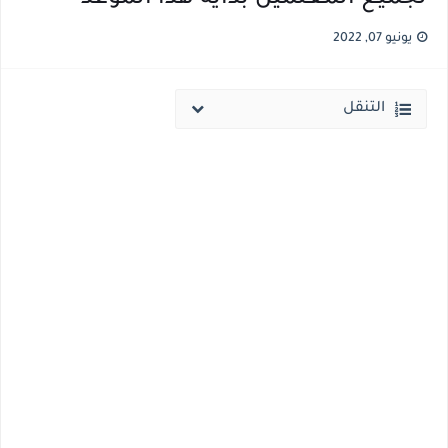
نتيجة الثانوية العامة ملف اكسل .. كشوف درجات طلاب الثانوية العامة 2026 جميع المدارس والمحافظات بالاسم ورقم الجلوس
يونيو 07, 2022
الساعه 11 مساء.. وزير التربية والتعليم يعتمد نتيجة الثانوية العامة والنتيجة علي مواقع الانترنت خلال ساعات
التنقل