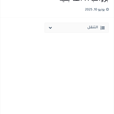
نتيجة الثانوية العامة ملف اكسل .. كشوف درجات طلاب الثانوية العامة 2026 جميع المدارس والمحافظات بالاسم ورقم الجلوس
يونيو 10, 2025
الساعه 11 مساء.. وزير التربية والتعليم يعتمد نتيجة الثانوية العامة والنتيجة علي مواقع الانترنت خلال ساعات
التنقل