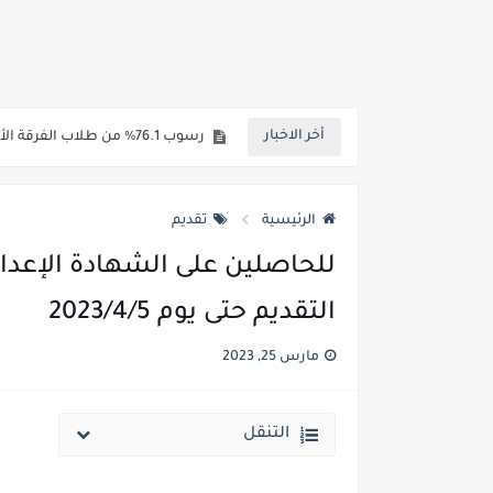
مؤشرات شبه نهائية تنسيق المرحلة الاولي علمي علوم 2026 : الطب البشري 92.8% - طب 
رسوب 76.1% من طلاب الفرقة الأولي بطب أسوان.. 98 طالب نجح فقط من اجمالي 413 طالب
أخر الاخبار
رابط الاستعلام ..الاعلان عن نتيجة 
خلال ساعات.. إعلان الحد الأدنى لتنسيق المرحلة الأولى و95 ألف طالب على خط التقد
الرئيسية
تقديم
لطلاب الازهر الشريف... فتح باب الت
للحاصلين على الشهادة الإعداد
جريدة الجمهورية : استمارات الثانوية با
التقديم حتى يوم 2023/4/5
قائمة بجميع المعاهد العليا المعتمد
مارس 25, 2023
قائمة أسماء بجميع الجامعات الخاصه 
انخفاض الحد الادني بكليات القمة والمرحل
التنقل
مؤشرات ..انطلاق المرحلة الاولي الاثنين المقبل والحد الادني علمي 89.5% وعلم