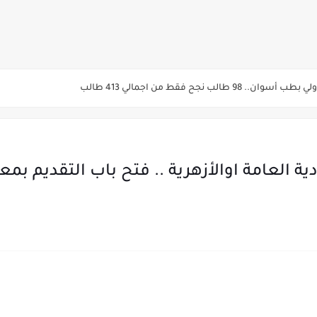
الأسنان 92.3% - العلاج الطبيعي91.7% - الصيدلة 91.5%
المرحلة الأولى من تنسيق القبول لرياض الأطفال والصف الأول الابتدائي للعام الدراسي 7
يم والتقديم سيكون لمدة 5 أيام بداية من الثلاثاء المقبل
قديم للمعاهد الفنية للتمريض التابعة لجامعة الازهر الشريف بمحافظات القاهره الكبر
ية العامة اوالأزهرية .. فتح باب التقديم 
لمدارس الإثنين.. و«أولى تنسيق» الثلاثاء مؤشرات انخفاض الحد الأدنى للقطاع الطبي 1% - باستث
ه من قبل التعليم العالي " هندسية / تجارية / حاسبات / تمريض / سياحة وفنادق / زرا
والأهلية والحكومية والاجنبية المعتمدة من وزارة التعليم العالي للعام الجامعي 2026/ 
ة الاولي للتنسيق يوم الاثنين القادم ..بداية تظلمات الثانوية العامة الكترونيا لمدة 15 يوم بدا
ي رياضة 87% والادبي 71% وانخفاض بدرجات القبول بكليات القمة عن العام الماضي