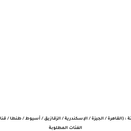
 : (القاهرة / الجيزة / الإسكندرية / الزقازيق / أسيوط / طنطا / قنا /
الفئات المطلوبة