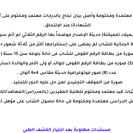
معتمدة ومختومة وأصل بيان نجاح بالدرجات معتمد ومختوم على أن
الشهادة) عند الإلتحاق .
يلاد (مميكنة) حديثة الإصدار موضحاً بها الرقم الثلاثي لم أتم سن 15 عام 
 الجنائية للشاب لم يمضى على إستخراجها أكثر من ثلاثة شهور + 
دة (سارية) .
عدد (8) صور فوتوغرافية حديثة مقاس 4×6 ألوان .
صورة من الموقف التجنيدى لمن حل عليه الدور للتجنيد .
بات قيد معتمد ومختوم للطلبة المقيدين (بالمدراس/المعاهد/الكلي
 الدراسى معتمدة ومختومة فى حالة حصول الشاب على مؤهل أعلى
مستندات مطلوبة بعد اجتياز الكشف الطبي