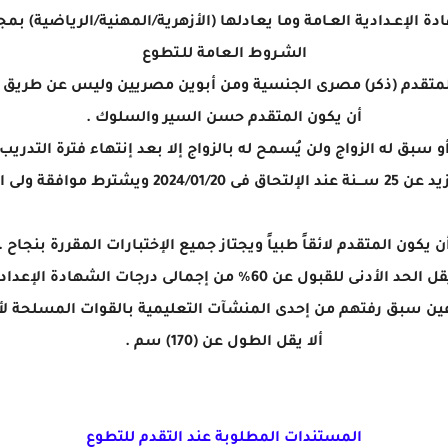
إعـدادية العـامة وما يعادلها (الأزهرية/المهنية/الرياضية) بمجموع 60% كحد أ
الشـروط الـعامة للـتطوع
لمتقدم (ذكر) مصرى الجنسية ومن أبوين مصريين وليس عن طريق 
أن يكون المتقدم حسن السير والسلوك .
أو سبق له الزواج ولن يُسمح له بالزواج إلا بعد إنتهاء فترة التدريب
ن يكون المتقدم لائقاً طبياً ويجتاز جميع الإختبارات المقررة بنجاح .
لحد الأدنى للقبول عن 60% من إجمالى درجات الشهادة الإعدادية .
ين سبق رفتهم من إحدى المنشآت التعليمية بالقوات المسلحة ل
ألا يقل الطول عن (170) سم .
المستندات المطلوبة عند التقدم للتطوع