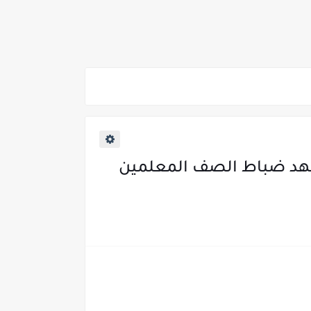
2026/202*
ي والوجه البحري والقبلي للعام 2026-2027
بمعهد ضباط الصف المعلمين
ناء «البشرى»
عة / علوم صحية / لغات " للعام الجامعي 2026 /2027
2027
ية من غدا