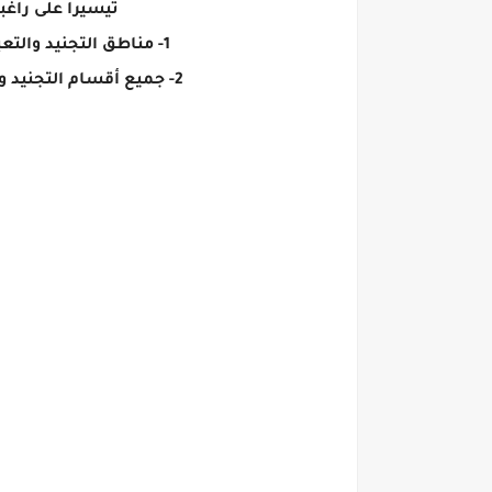
تيسيراً على راغ
1- مناطق التجنيد والتعبئة : (القاهرة / الجيزة / الإسكندرية / الزقازيق / أسيوط / طنطا / قنا / المنصورة / المنيا) .
2- جميع أقسام التجنيد والتعبئة : بجميع المحافظات الغير متواجد بها مناطق تجنيد وتعبئة ومقرها مديريات الأمن .