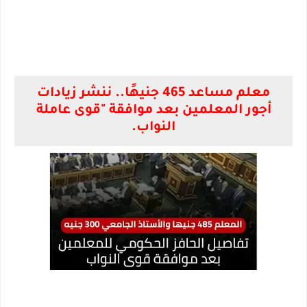
معلم مساعد 465 جنيهًا.. ننشر زيادات
أجور المعلمين بعد موافقة "قوى عاملة
النواب.