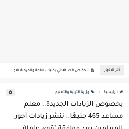
رابط الاستعلام ..الاعلان عن نتيجة المرحلة الأولى من تنسيق القبول لرياض الأطفال والصف الأول الابتدائي للعام الدراسي 2026/2027*
خلال ساعات.. إعلان الحد الأدنى لتنسيق المرحلة الأولى و95 ألف طالب على خط التقديم والتقديم سيكون لمدة 5 أيام بداية من الثلاثاء المقبل
لطلاب الازهر الشريف... فتح باب التقديم للمعاهد الفنية للتمريض التابعة لجامعة الازهر الشريف بمحافظات القاهره الكبري والوجه البحري والقبلي للعام 2026-2027
جريدة الجمهورية : استمارات الثانوية بالمدارس الإثنين.. و«أولى تنسيق» الثلاثاء مؤشرات انخفاض الحد الأدنى للقطاع الطبي 1% - باستثناء «البشرى»
قائمة بجميع المعاهد العليا المعتمده من قبل التعليم العالي " هندسية / تجارية / حاسبات / تمريض / سياحة وفنادق / زراعة / علوم صحية / لغات " للعام الجامعي 2026 /2027
قائمة أسماء بجميع الجامعات الخاصه والأهلية والحكومية والاجنبية المعتمدة من وزارة التعليم العالي للعام الجامعي 2026/ 2027
أخر الاخبار
انخفاض الحد الادني بكليات القمة والمرحلة الاولي للتنسيق يوم الاثنين القادم ..بداية تظلمات الثانوية العامة الكترونيا لمدة 15 يوم بداية من غدا
مؤشرات ..انطلاق المرحلة الاولي الاثنين المقبل والحد الادني علمي 89.5% وعلمي رياضة 87% والادبي 71% وانخفاض بدرجات القبول بكليات القمة عن العام الماضي
الرئيسية
وزارة التربية والتعليم
بخصوص الزيادات الجديدة.. معلم
مساعد 465 جنيهًا.. ننشر زيادات أجور
المعلمين بعد موافقة "قوى عاملة