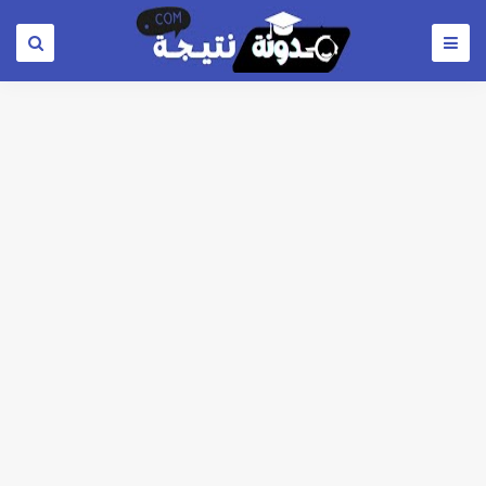
مؤشرات شبه نهائية تنسيق المرحلة الاولي علمي علوم 2026 : الطب البشري 92.8% - طب الأسنان 92.3% - العلاج الطبيعي91.7% - الصيدلة 91.5%
رسوب 76.1% من طلاب الفرقة الأولي بطب أسوان.. 98 طالب نجح فقط من اجمالي 413 طالب