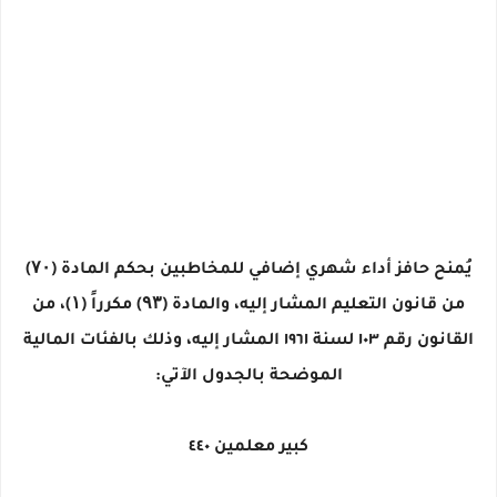
يُمنح حافز أداء شهري إضافي للمخاطبين بحكم المادة (۷۰)
من قانون التعليم المشار إليه، والمادة (۹۳) مكرراً (۱)، من
القانون رقم ١٠٣ لسنة ١٩٦١ المشار إليه، وذلك بالفئات المالية
الموضحة بالجدول الآتي:
كبير معلمين ٤٤٠