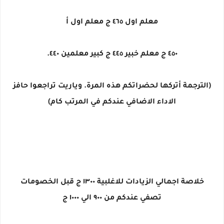
معلم اول ٤٦٥ ج معلم اول أ
٤٥٠ ج معلم خبير ٤٤٥ ج كبير معلمين ٤٤٠.
(الترجمة أتركها لحضراتكم هذه المرة. وياريت تراجعوا حافز
الاداء الاضافي عندكم في المرتب كام)
خلاصة اجمالي الزيادات للاغلبية ١٣٠٠ ج قبل الخصومات
تصفي عندكم من ٩٠٠ الي ١٠٠٠ ج