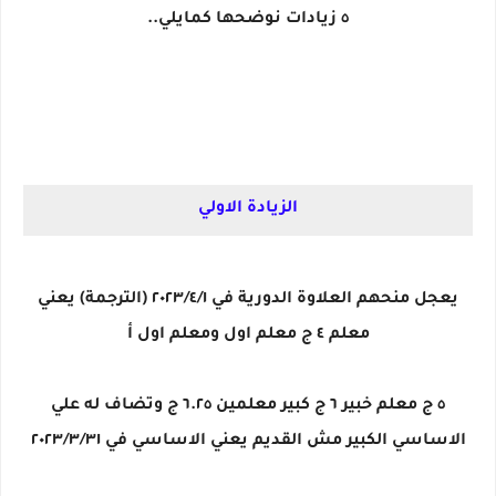
٥ زيادات نوضحها كمايلي..
الزيادة الاولي
يعجل منحهم العلاوة الدورية في ٢٠٢٣/٤/١ (الترجمة) يعني
معلم ٤ ج معلم اول ومعلم اول أ
٥ ج معلم خبير ٦ ج كبير معلمين ٦.٢٥ ج وتضاف له علي
الاساسي الكبير مش القديم يعني الاساسي في ٢٠٢٣/٣/٣١