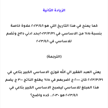
الزيادة الثانية
كما يمنح في هذا التاريخ اللي هو ٢٠٢٣/٤/١ علاوة خاصة
بنسبة ١٥٪ من الاساسي في ٢٠٢٣/٣/٣١بحد ادني ١٢٥ج وتضم
للاساسي في ٢٠٢٣/٤/١
(الترجمة)
يعني العبد الفقير الي الله فوزي الاساسي الكبير بتاعي في
٢٠٢٣/٣/٣١ كان ٢٠٠٠ ج اضربهم في ١٥٪ يطلع الناتج ٣٠٠ ج يضم
هذا المبلغ للاساسي ليصبح الاساسي الكبير بتاعي في
٢٠٢٣/٤/١ هو ٢٠٣٠.. كده واضح؟