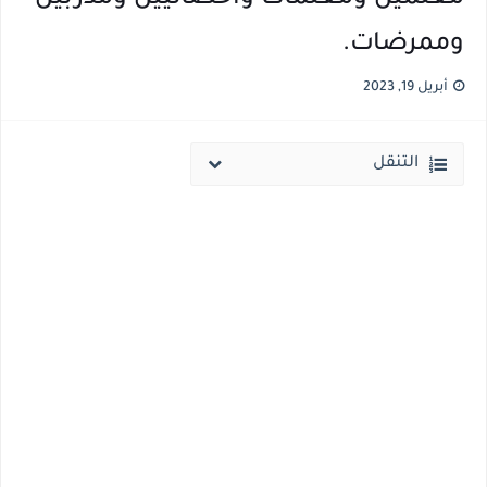
وممرضات.
نتيجة الثانوية العامة ملف اكسل .. كشوف درجات طلاب الثانوية العامة 2026 جميع المدارس والمحافظات بالاسم ورقم الجلوس
الساعه 11 مساء.. وزير التربية والتعليم يعتمد نتيجة الثانوية العامة والنتيجة علي مواقع الانترنت خلال ساعات
أبريل 19, 2023
التنقل