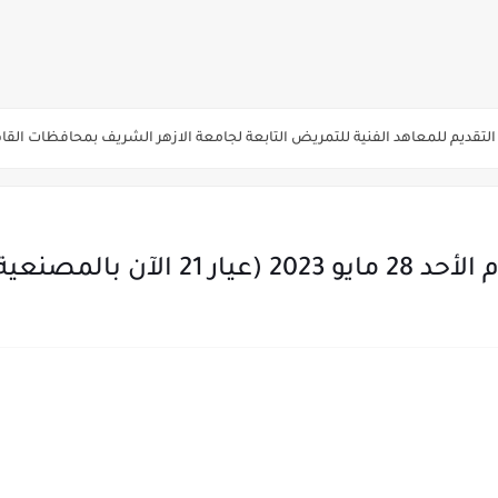
يم والتقديم سيكون لمدة 5 أيام بداية من الثلاثاء المقبل
قديم للمعاهد الفنية للتمريض التابعة لجامعة الازهر الشريف بمحافظات القاهره الكبر
لمدارس الإثنين.. و«أولى تنسيق» الثلاثاء مؤشرات انخفاض الحد الأدنى للقطاع الطبي 1% - باستث
ه من قبل التعليم العالي " هندسية / تجارية / حاسبات / تمريض / سياحة وفنادق / زرا
والأهلية والحكومية والاجنبية المعتمدة من وزارة التعليم العالي للعام الجامعي 2026/ 
ة الاولي للتنسيق يوم الاثنين القادم ..بداية تظلمات الثانوية العامة الكترونيا لمدة 15 يوم بدا
ي رياضة 87% والادبي 71% وانخفاض بدرجات القبول بكليات القمة عن العام الماضي
لثانية والثالثة 2%..انخفاض بدرجات القبول بكليات القمه عن العام الماضي
انوية العامة 2026 جميع المدارس والمحافظات بالاسم ورقم الجلوس