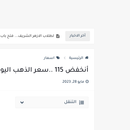
خلال ساعات.. إعلان الحد الأدنى لتنسيق المرحلة الأولى و95 ألف طالب على خط التقد
لطلاب الازهر الشريف... فتح باب الت
أخر الاخبار
جريدة الجمهورية : استمارات الثانوية با
قائمة بجميع المعاهد العليا المعتمد
الرئيسية
اسعار
قائمة أسماء بجميع الجامعات الخاصه 
أنخفض 115 ..سعر الذهب اليوم الأحد 28 مايو 2023 (عيار 21 الآن بالمصنعية).
انخفاض الحد الادني بكليات القمة والمرحل
مايو 28, 2023
مؤشرات ..انطلاق المرحلة الاولي الاثنين المقبل والحد الادني علمي 89.5% وعلم
مؤشرات وتوقعات أولية.. انخفاض تنسيق المرحلة الأولى 1% عن العام الماضي وارتفاع تنسيق المرحلتين ا
التنقل
نتيجة الثانوية العامة ملف اكسل .. كشوف درجات طلاب الث
الساعه 11 مساء.. وزير التربية والتعليم يعتمد نتيجة الثانوية العامة والنتيجة علي مواقع الانترنت خلال ساعات