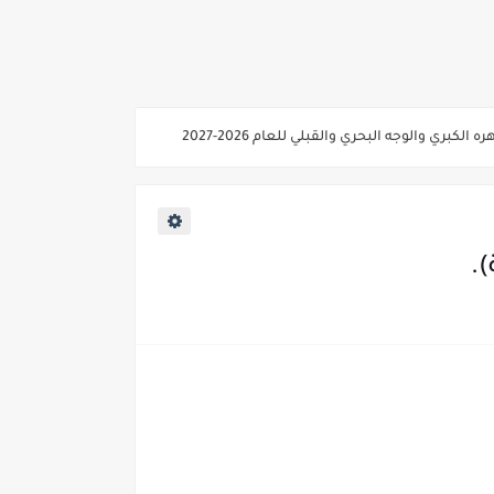
ي والوجه البحري والقبلي للعام 2026-2027
ناء «البشرى»
عة / علوم صحية / لغات " للعام الجامعي 2026 /2027
2027
ية من غدا