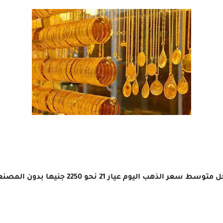
سط سعر الذهب اليوم عيار 21 نحو 2250 جنيها بدون المصنعية.