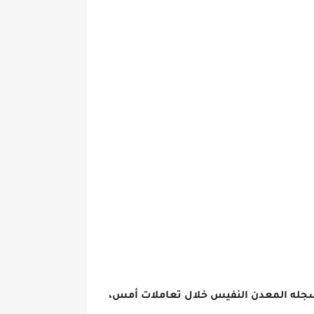
عاملات اليوم على آخر انخفاض سجله المعدن النفيس خلال تعاملات أمس،