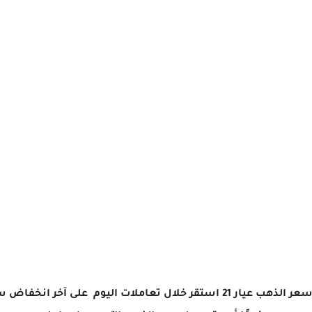
قال أمير رزق، خبير المشغولات الذهبية، إن سعر الذهب عيار 21 استقر خلال ت