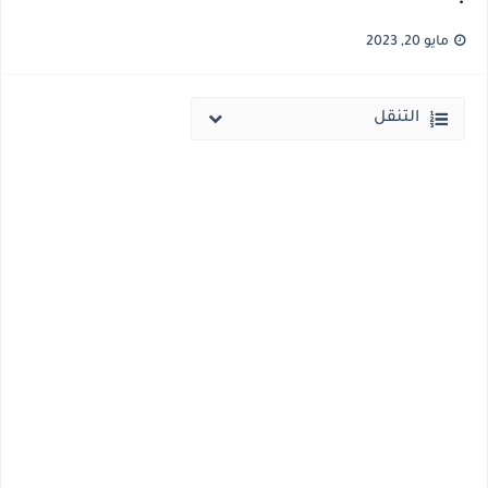
قائمة أسماء بجميع الجامعات الخاصه والأهلية والحكومية والاجنبية المعتمدة من وزارة التعليم العالي للعام الجامعي 2026/ 2027
مايو 20, 2023
انخفاض الحد الادني بكليات القمة والمرحلة الاولي للتنسيق يوم الاثنين القادم ..بداية تظلمات الثانوية العامة الكترونيا لمدة 15 يوم بداية من غدا
التنقل