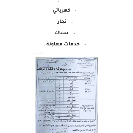
كهربائي
نجار
سباك
خدمات معاونة .