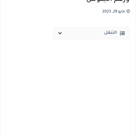
نتيجة الثانوية العامة ملف اكسل .. كشوف درجات طلاب الثانوية العامة 2026 جميع المدارس والمحافظات بالاسم ورقم الجلوس
مايو 28, 2023
الساعه 11 مساء.. وزير التربية والتعليم يعتمد نتيجة الثانوية العامة والنتيجة علي مواقع الانترنت خلال ساعات
التنقل