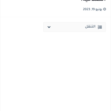
انخفاض الحد الادني بكليات القمة والمرحلة الاولي للتنسيق يوم الاثنين القادم ..بداية تظلمات الثانوية العامة الكترونيا لمدة 15 يوم بداية من غدا
يونيو 19, 2023
مؤشرات ..انطلاق المرحلة الاولي الاثنين المقبل والحد الادني علمي 89.5% وعلمي رياضة 87% والادبي 71% وانخفاض بدرجات القبول بكليات القمة عن العام الماضي
التنقل