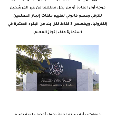
موجه أول المادة أو من يحل محلهما من غير المرشحين
للترقي وعضو قانوني لتقييم ملفات إنجاز المعلمين
إلكترونيا، ويخصص 3 نقاط لكل بند من البنود العشرة في
استمارة ملف إنجاز المعلم.