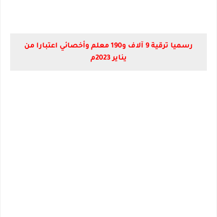
رسميا ترقية 9 آلاف و190 معلم وأخصائي اعتبارا من
يناير 2023م