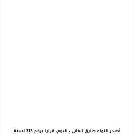
أصدر اللواء طارق الفقي ، اليوم، قرارا برقم 313 لسنة