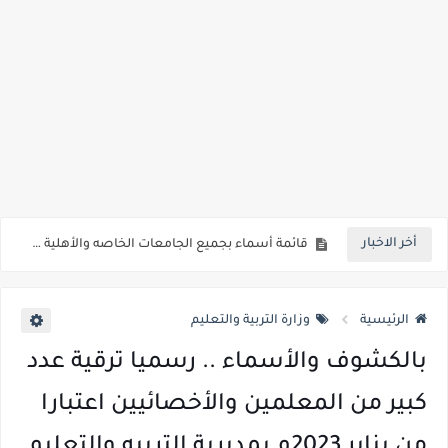
رسوب 76.1% من طلاب الفرقة الأولي بطب أسوان.. 98 طالب نجح فقط من اجمالي 413 طالب
رابط الاستعلام ..الاعلان عن نتيجة المرحلة الأولى من تنسيق القبول لرياض الأطفال والصف الأول الابتدائي للعام الدراسي 2026/2027*
خلال ساعات.. إعلان الحد الأدنى لتنسيق المرحلة الأولى و95 ألف طالب على خط التقديم والتقديم سيكون لمدة 5 أيام بداية من الثلاثاء المقبل
لطلاب الازهر الشريف... فتح باب التقديم للمعاهد الفنية للتمريض التابعة لجامعة الازهر الشريف بمحافظات القاهره الكبري والوجه البحري والقبلي للعام 2026-2027
جريدة الجمهورية : استمارات الثانوية بالمدارس الإثنين.. و«أولى تنسيق» الثلاثاء مؤشرات انخفاض الحد الأدنى للقطاع الطبي 1% - باستثناء «البشرى»
قائمة بجميع المعاهد العليا المعتمده من قبل التعليم العالي " هندسية / تجارية / حاسبات / تمريض / سياحة وفنادق / زراعة / علوم صحية / لغات " للعام الجامعي 2026 /2027
أخر الاخبار
قائمة أسماء بجميع الجامعات الخاصه والأهلية والحكومية والاجنبية المعتمدة من وزارة التعليم العالي للعام الجامعي 2026/ 2027
انخفاض الحد الادني بكليات القمة والمرحلة الاولي للتنسيق يوم الاثنين القادم ..بداية تظلمات الثانوية العامة الكترونيا لمدة 15 يوم بداية من غدا
الرئيسية
وزارة التربية والتعليم
بالكشوف والأسماء .. رسميا ترقية عدد
كبير من المعلمين والأخصائيين اعتبارا
من يناير 2023م بمديرية التربيه والتعليم