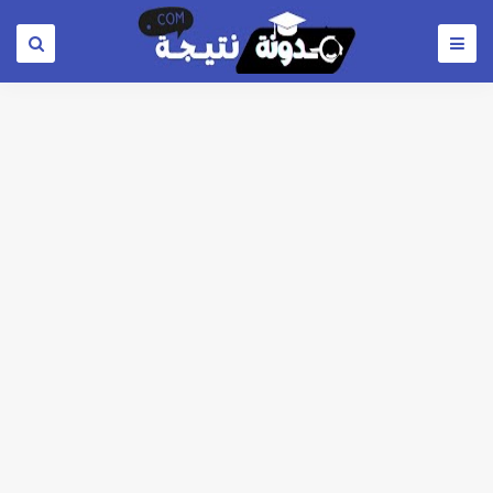
لطلاب المرحلة الثانية للتنسيق 2026.. كليات قمة متاحة للشعبة العلمي علوم ورياضة والشعبة الادبية ..تعرف عليها
مؤشرات شبه نهائية تنسيق المرحلة الاولي علمي علوم 2026 : الطب البشري 92.8% - طب الأسنان 92.3% - العلاج الطبيعي91.7% - الصيدلة 91.5%