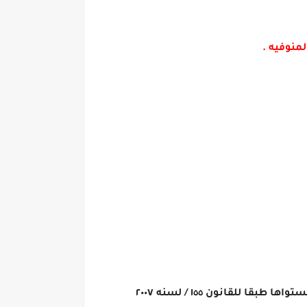
لقانون ١٥٥ / لسنه ٢٠٠٧