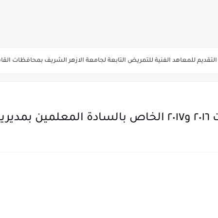
يم والتقديم سيكون لمدة 5 أيام بداية من الثلاثاء المقبل
قديم للمعاهد الفنية للتمريض التابعة لجامعة الازهر الشريف بمحافظات القاهره الكبر
لمدارس الإثنين.. و«أولى تنسيق» الثلاثاء مؤشرات انخفاض الحد الأدنى للقطاع الطبي 1% - باستث
ه من قبل التعليم العالي " هندسية / تجارية / حاسبات / تمريض / سياحة وفنادق / زرا
والأهلية والحكومية والاجنبية المعتمدة من وزارة التعليم العالي للعام الجامعي 2026/ 
بيه .
ة الاولي للتنسيق يوم الاثنين القادم ..بداية تظلمات الثانوية العامة الكترونيا لمدة 15 يوم بدا
ي رياضة 87% والادبي 71% وانخفاض بدرجات القبول بكليات القمة عن العام الماضي
لثانية والثالثة 2%..انخفاض بدرجات القبول بكليات القمه عن العام الماضي
انوية العامة 2026 جميع المدارس والمحافظات بالاسم ورقم الجلوس