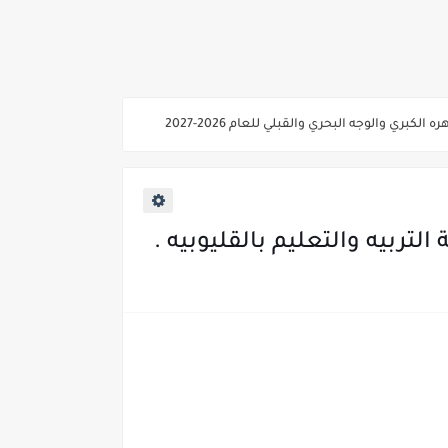
ي والوجه البحري والقبلي للعام 2026-2027
ناء «البشرى»
عة / علوم صحية / لغات " للعام الجامعي 2026 /2027
2027
ية من غدا