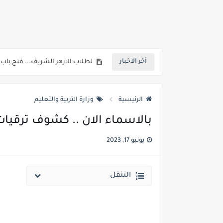
خلال ساعات.. إعلان الحد الأدنى لتنسيق المرحلة الأولى و95 ألف طالب على خط التقد
لطلاب الازهر الشريف... فتح باب الت
أخر الاخبار
جريدة الجمهورية : استمارات الثانوية با
قائمة بجميع المعاهد العليا المعتمد
الرئيسية
وزارة التربية والتعليم
قائمة أسماء بجميع الجامعات الخاصه 
بالاسماء الان .. كشوف ترقيات ٢٠١٦ و٢٠١٧ الخاص بالسادة المعلمين بمديرية التربيه والتعليم بالقليو
انخفاض الحد الادني بكليات القمة والمرحل
يونيو 17, 2023
مؤشرات ..انطلاق المرحلة الاولي الاثنين المقبل والحد الادني علمي 89.5% وعلم
مؤشرات وتوقعات أولية.. انخفاض تنسيق المرحلة الأولى 1% عن العام الماضي وارتفاع تنسيق المرحلتين ا
التنقل
نتيجة الثانوية العامة ملف اكسل .. كشوف درجات طلاب الث
الساعه 11 مساء.. وزير التربية والتعليم يعتمد نتيجة الثانوية العامة والنتيجة علي مواقع الانترنت خلال ساعات