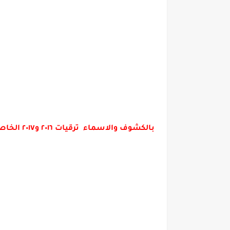
بالكشوف والاسماء ترقيات ٢٠١٦ و٢٠١٧ الخاص بالسادة المعلمين محافظة القليوبيه.