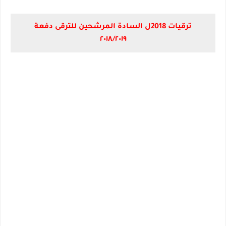
ترقيات 2018ل السادة المرشحين للترقى دفعة
٢٠١٨/٢٠١٩