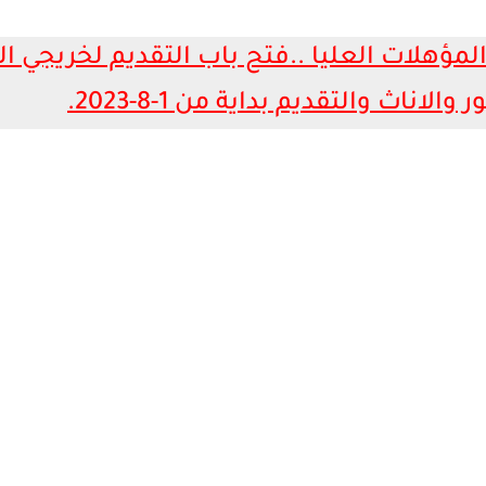
المؤهلات العليا
..فتح باب التقديم لخريجي 
اث والتقديم بداية من 1-8-2023.