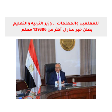
للمعلمين والمعلمات .. وزير التربيه والتعليم
يعلن خبر سار ل أكثر من 139386 معلم