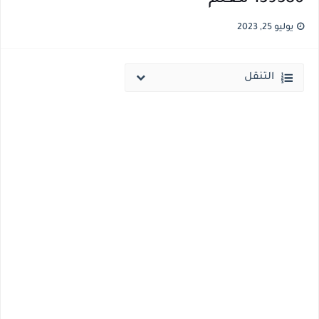
نتيجة الثانوية العامة ملف اكسل .. كشوف درجات طلاب الثانوية العامة 2026 جميع المدارس والمحافظات بالاسم ورقم الجلوس
يوليو 25, 2023
الساعه 11 مساء.. وزير التربية والتعليم يعتمد نتيجة الثانوية العامة والنتيجة علي مواقع الانترنت خلال ساعات
التنقل