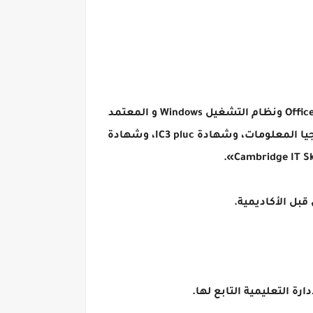
- شهادة الرخصة الدولية لقيادة الحاسب الآلي ICDL أو شهادة لبرنامج تدريبي للمهارات الأساسية لتطبيقات Office ونظام التشغيل Windows و المعتمد
من المجلس الأعلى للجامعات لبرامج «الدورة التدريبية AITC التي تقدمها الوحدة المركزية للتدريب على تكنولوجيا المعلومات، وشهادة IC3 pluc، وشهادة
قبل الأكاديمية.
 التعليمية التابع لها.