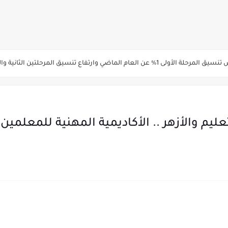
ة الاولي للتنسيق يوم الاثنين القادم ..بداية تظلمات الثانوية العامة الكترونيا لمدة 15 يوم بدا
ي رياضة 87% والادبي 71% وانخفاض بدرجات القبول بكليات القمة عن العام الماضي
لثانية والثالثة 2%..انخفاض بدرجات القبول بكليات القمه عن العام الماضي
انوية العامة 2026 جميع المدارس والمحافظات بالاسم ورقم الجلوس
20 بالتربيه والتعليم والأزهر .. الأكاديمية المهنية