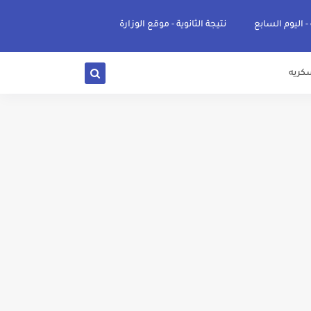
 - اليوم السابع
نتيجة الثانوية - موقع الوزارة
كريه
ي والوجه البحري والقبلي للعام 2026-2027
ناء «البشرى»
عة / علوم صحية / لغات " للعام الجامعي 2026 /2027
2027