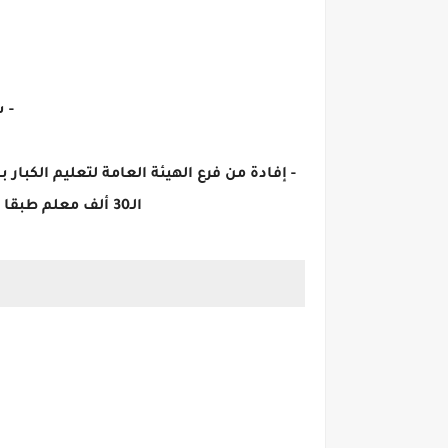
- 
الـ30 ألف معلم طبقا لما هو متضمن في عقودهم ويعفى ذوي الاحتياجات الخاصة نسبة 5% من هذا الشرط».