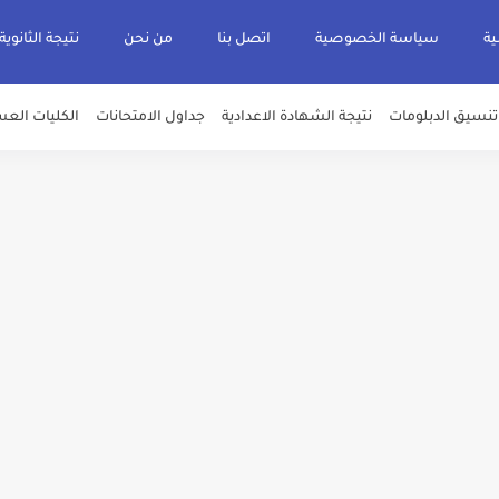
ية
سياسة الخصوصية
اتصل بنا
من نحن
نتيجة الثانوية
تنسيق الدبلومات
نتيجة الشهادة الاعدادية
جداول الامتحانات
الكليات العس
يم والتقديم سيكون لمدة 5 أيام بداية من الثلاثاء المقبل
قديم للمعاهد الفنية للتمريض التابعة لجامعة الازهر الشريف بمحافظات القاهره الكبر
لمدارس الإثنين.. و«أولى تنسيق» الثلاثاء مؤشرات انخفاض الحد الأدنى للقطاع الطبي 1% - باستث
ه من قبل التعليم العالي " هندسية / تجارية / حاسبات / تمريض / سياحة وفنادق / زرا
والأهلية والحكومية والاجنبية المعتمدة من وزارة التعليم العالي للعام الجامعي 2026/ 