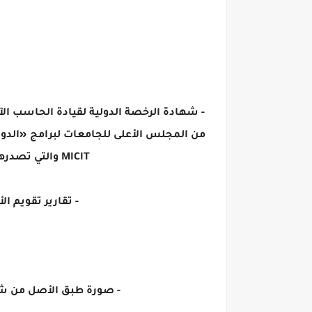
MICIT والتي تصدرها شركة MKCL، والدبلوم الدولي في مهارات تقنية المعلومات Cambridge IT Skills 6».
- تقارير تقويم ا
- صورة طبق الأصل من شها