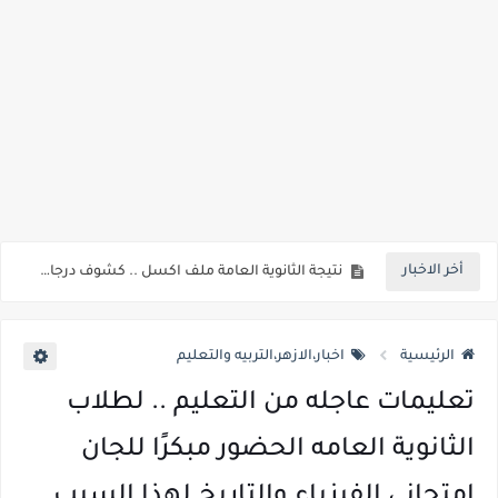
جريدة الجمهورية : استمارات الثانوية بالمدارس الإثنين.. و«أولى تنسيق» الثلاثاء مؤشرات انخفاض الحد الأدنى للقطاع الطبي 1% - باستثناء «البشرى»
قائمة بجميع المعاهد العليا المعتمده من قبل التعليم العالي " هندسية / تجارية / حاسبات / تمريض / سياحة وفنادق / زراعة / علوم صحية / لغات " للعام الجامعي 2026 /2027
قائمة أسماء بجميع الجامعات الخاصه والأهلية والحكومية والاجنبية المعتمدة من وزارة التعليم العالي للعام الجامعي 2026/ 2027
انخفاض الحد الادني بكليات القمة والمرحلة الاولي للتنسيق يوم الاثنين القادم ..بداية تظلمات الثانوية العامة الكترونيا لمدة 15 يوم بداية من غدا
مؤشرات ..انطلاق المرحلة الاولي الاثنين المقبل والحد الادني علمي 89.5% وعلمي رياضة 87% والادبي 71% وانخفاض بدرجات القبول بكليات القمة عن العام الماضي
مؤشرات وتوقعات أولية.. انخفاض تنسيق المرحلة الأولى 1% عن العام الماضي وارتفاع تنسيق المرحلتين الثانية والثالثة 2%..انخفاض بدرجات القبول بكليات القمه عن العام الماضي
أخر الاخبار
نتيجة الثانوية العامة ملف اكسل .. كشوف درجات طلاب الثانوية العامة 2026 جميع المدارس والمحافظات بالاسم ورقم الجلوس
الساعه 11 مساء.. وزير التربية والتعليم يعتمد نتيجة الثانوية العامة والنتيجة علي مواقع الانترنت خلال ساعات
الرئيسية
اخبار،الازهر،التربيه والتعليم
تعليمات عاجله من التعليم .. لطلاب
الثانوية العامه الحضور مبكرًا للجان
امتحاني الفيزياء والتاريخ لهذا السبب .