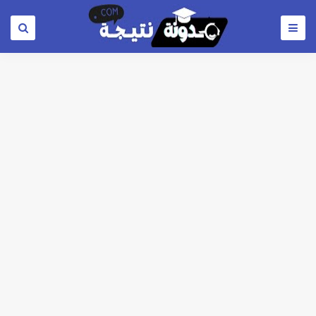
خلال ساعات.. إعلان الحد الأدنى لتنسيق المرحلة الأولى و95 ألف طالب على خط التقديم والتقديم سيكون لمدة 5 أيام بداية من الثلاثاء المقبل
لطلاب الازهر الشريف... فتح باب التقديم للمعاهد الفنية للتمريض التابعة لجامعة الازهر الشريف بمحافظات القاهره الكبري والوجه البحري والقبلي للعام 2026-2027