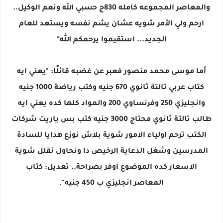
والمعاصر المجموعه كامله 830ج حسبي الله ونعم الوكيل..
ارحم ولي الأمر شويه عشان يشم نفسه ويستعد للعام
الجديد... استقيموا يرحمكم الله"
أما موسى محمد منصور فعبر عن غضبه قائلًا: "يعني ايه
كتاب عربي تالتة ثانوي 670 جنيه وكتب رياضة 1000 جنيه
وانجليزي 250 وفرنساوي 200 والمواد كلها كده يعني ايه
طالب تالتة ثانوي محتاج 3000 جنيه كتب بس ياريت شركات
الكتب ترحم اولياء الامور شوية بلاش نوزع هدايا للسادة
المدرسين وشغل الدعاية الرخيص دا ونحاول نقلل شوية
الاسعار كده الموضوع اوفر بصراحة.. تعديل: كتاب
المعاصر انجليزي ب 450 جنيه"
.