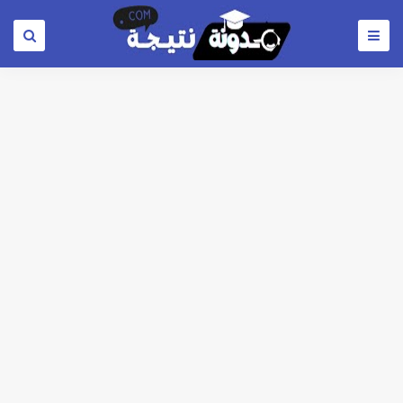
لطلاب المرحلة الثانية للتنسيق 2026.. كليات قمة متاحة للشعبة العلمي علوم ورياضة والشعبة الادبية ..تعرف عليها
مؤشرات شبه نهائية تنسيق المرحلة الاولي علمي علوم 2026 : الطب البشري 92.8% - طب الأسنان 92.3% - العلاج الطبيعي91.7% - الصيدلة 91.5%