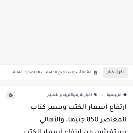
رسوب 76.1% من طلاب الفرقة الأولي بطب أسوان.. 98 طالب نجح فقط من اجمالي 413 طالب
رابط الاستعلام ..الاعلان عن نتيجة المرحلة الأولى من تنسيق القبول لرياض الأطفال والصف الأول الابتدائي للعام الدراسي 2026/2027*
خلال ساعات.. إعلان الحد الأدنى لتنسيق المرحلة الأولى و95 ألف طالب على خط التقديم والتقديم سيكون لمدة 5 أيام بداية من الثلاثاء المقبل
لطلاب الازهر الشريف... فتح باب التقديم للمعاهد الفنية للتمريض التابعة لجامعة الازهر الشريف بمحافظات القاهره الكبري والوجه البحري والقبلي للعام 2026-2027
جريدة الجمهورية : استمارات الثانوية بالمدارس الإثنين.. و«أولى تنسيق» الثلاثاء مؤشرات انخفاض الحد الأدنى للقطاع الطبي 1% - باستثناء «البشرى»
قائمة بجميع المعاهد العليا المعتمده من قبل التعليم العالي " هندسية / تجارية / حاسبات / تمريض / سياحة وفنادق / زراعة / علوم صحية / لغات " للعام الجامعي 2026 /2027
أخر الاخبار
قائمة أسماء بجميع الجامعات الخاصه والأهلية والحكومية والاجنبية المعتمدة من وزارة التعليم العالي للعام الجامعي 2026/ 2027
انخفاض الحد الادني بكليات القمة والمرحلة الاولي للتنسيق يوم الاثنين القادم ..بداية تظلمات الثانوية العامة الكترونيا لمدة 15 يوم بداية من غدا
الرئيسية
اخبار،الازهر،التربيه والتعليم
ارتفاع أسعار الكتب وسعر كتاب
المعاصر 850 جنيها، والأهالي
يستغيثون من ارتفاع أسعار الكتب