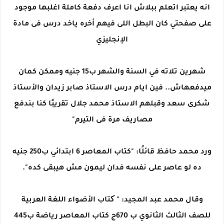
انه يعتبر اتعلم ببلاش انا اعرف دفعة كاملة اغلبها موجود
على صفحتي كان البطل اللى فيهم أخره ياخد درس فى مادة
الإنجليزي
شهرين تلاته في السنة والشهر ب15 جنيه وممكن كمان
ميدفعهاش.. فين ايام درس الاستاذ صابر زيدان والأستاذ
شكرى سعد وقبلهم الاستاذ محمد جلال تقريبًا كنا بندفع
مصاريف مرة فى التيرم"
ورد محمد حافظ قائلًا: "كتاب المعاصر 6 ابتدائي ب250 جنيه
ده لو عاصر على نفسه فدان ليمون مش هيبقى كده".
وقال محمد عبد المجيد: " کتاب الأضواء اللغة العربية
للصف الثالث الثانوي ب 670ج كتاب المعاصر رياضة ب445