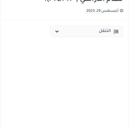
قائمة أسماء بجميع الجامعات الخاصه والأهلية والحكومية والاجنبية المعتمدة من وزارة التعليم العالي للعام الجامعي 2026/ 2027
أغسطس 29, 2023
انخفاض الحد الادني بكليات القمة والمرحلة الاولي للتنسيق يوم الاثنين القادم ..بداية تظلمات الثانوية العامة الكترونيا لمدة 15 يوم بداية من غدا
التنقل