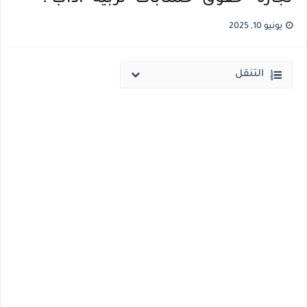
انخفاض الحد الادني بكليات القمة والمرحلة الاولي للتنسيق يوم الاثنين القادم ..بداية تظلمات الثانوية العامة الكترونيا لمدة 15 يوم بداية من غدا
يونيو 10, 2025
مؤشرات ..انطلاق المرحلة الاولي الاثنين المقبل والحد الادني علمي 89.5% وعلمي رياضة 87% والادبي 71% وانخفاض بدرجات القبول بكليات القمة عن العام الماضي
التنقل