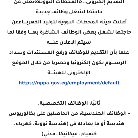
التقديم إلكترونى..«المحطات النووية»تعلن عن
حاجتها لشغل وظائف جديدة
أعلنت هيئة المحطات النووية لتوليد الكهربـــــاءعن
حاجتها لشغل بعض الوظائف الشاغرة بهـــــا وفقا لما
سيتم الإعلان عنـــــه
علما بأن التقديم للوظائف ورفع المستندات وسداد
الرســـــوم يكون إلكترونيا وحصريا من خلال الموقع
الإلكترونى للهيئـــــة
https://nppa.gov.eg/employment/default
ثانيًا: الوظائف التخصصية.
- الوظائف الهندسية: من الحاصلين على بكالوريوس
هندسة أو ما يعادله في (هندسة نووية ـ كهرباء ـ
كيمياء ـ ميكانيكا ـ مدني)