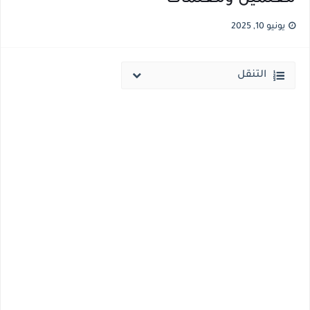
نتيجة الثانوية العامة ملف اكسل .. كشوف درجات طلاب الثانوية العامة 2026 جميع المدارس والمحافظات بالاسم ورقم الجلوس
يونيو 10, 2025
الساعه 11 مساء.. وزير التربية والتعليم يعتمد نتيجة الثانوية العامة والنتيجة علي مواقع الانترنت خلال ساعات
التنقل