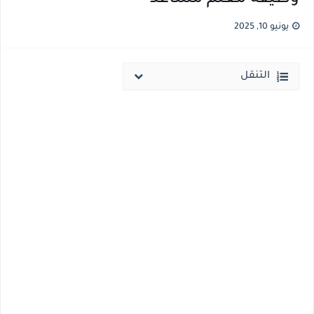
نتيجة الثانوية العامة ملف اكسل .. كشوف درجات طلاب الثانوية العامة 2026 جميع المدارس والمحافظات بالاسم ورقم الجلوس
يونيو 10, 2025
الساعه 11 مساء.. وزير التربية والتعليم يعتمد نتيجة الثانوية العامة والنتيجة علي مواقع الانترنت خلال ساعات
التنقل