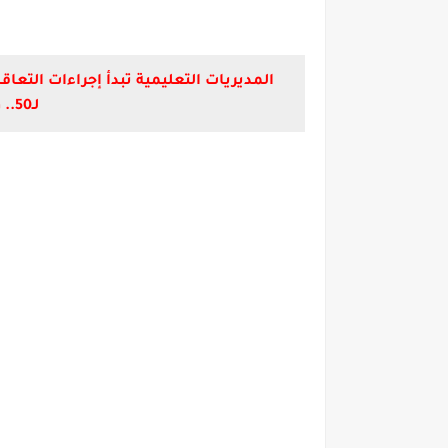
لـ50.. والتعاقد يستهدف 50 ألف مدرس حسب احتياجات المدارس لسد العجز.