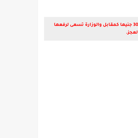
المديريات التعليمية تبدأ إجراءات التعاقد مع المعلمين للعمل بالحصة استعدادا للعام الدراسى الجديد.. 30 جنيها كمقابل والوزارة تسعى لرفعها