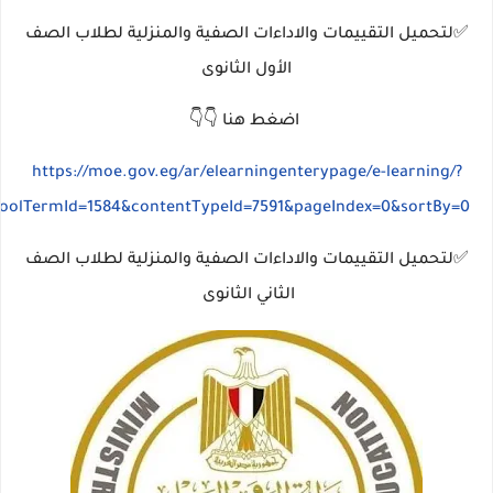
✅لتحميل التقييمات والاداءات الصفية والمنزلية لطلاب الصف
الأول الثانوى
اضغط هنا 👇👇
https://moe.gov.eg/ar/elearningenterypage/e-learning/?
hoolTermId=1584&contentTypeId=7591&pageIndex=0&sortBy=0
✅لتحميل التقييمات والاداءات الصفية والمنزلية لطلاب الصف
الثاني الثانوى