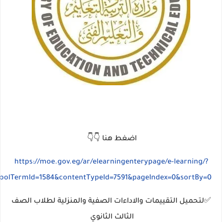
اضغط هنا 👇👇
https://moe.gov.eg/ar/elearningenterypage/e-learning/?
hoolTermId=1584&contentTypeId=7591&pageIndex=0&sortBy=0
✅لتحميل التقييمات والاداءات الصفية والمنزلية لطلاب الصف
الثالث الثانوي