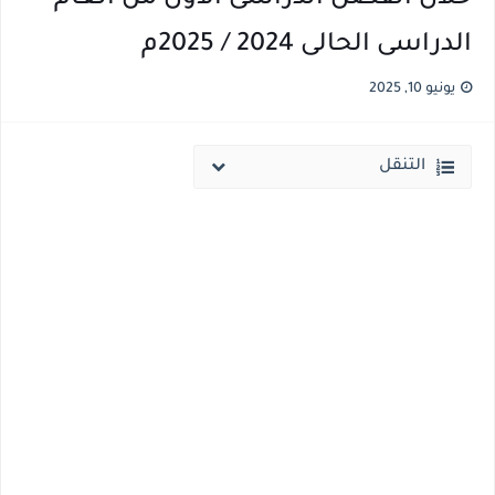
الدراسى الحالى 2024 / 2025م
انخفاض الحد الادني بكليات القمة والمرحلة الاولي للتنسيق يوم الاثنين القادم ..بداية تظلمات الثانوية العامة الكترونيا لمدة 15 يوم بداية من غدا
مؤشرات ..انطلاق المرحلة الاولي الاثنين المقبل والحد الادني علمي 89.5% وعلمي رياضة 87% والادبي 71% وانخفاض بدرجات القبول بكليات القمة عن العام الماضي
يونيو 10, 2025
التنقل