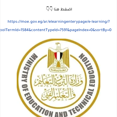
اضغط هنا 👇👇
https://moe.gov.eg/ar/elearningenterypage/e-learning/?
hoolTermId=1584&contentTypeId=7591&pageIndex=0&sort
By=0