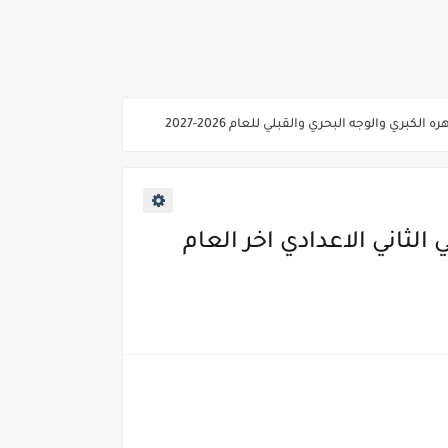
ي والوجه البحري والقبلي للعام 2026-2027
ناء «البشرى»
عة / علوم صحية / لغات " للعام الجامعي 2026 /2027
2027
لثاني الاعدادي اخر العام
ية من غدا