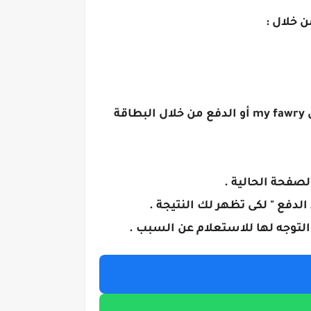
ويتم الدفع بعد الاستعلام عن طريق كود فورى الذى سيظهر لك من خلال أي منفذ فورى أو تطبيق my fawry أو الدفع من خلال البطاقة
صفحة الحالية .
لدفع " لكى تظهر لك النتيجة .
لتوجه لها للاستعلام عن السبب .