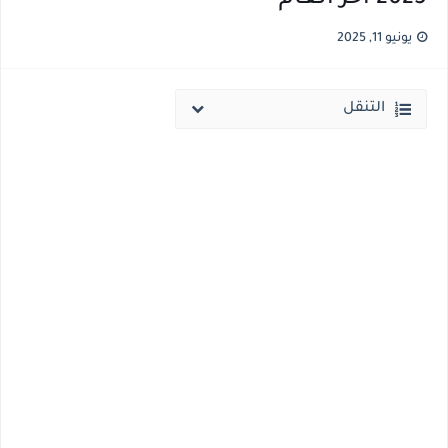
قائمة أسماء بجميع الجامعات الخاصه والأهلية والحكومية والاجنبية المعتمدة من وزارة التعليم العالي للعام الجامعي 2026/ 2027
يونيو 11, 2025
انخفاض الحد الادني بكليات القمة والمرحلة الاولي للتنسيق يوم الاثنين القادم ..بداية تظلمات الثانوية العامة الكترونيا لمدة 15 يوم بداية من غدا
التنقل