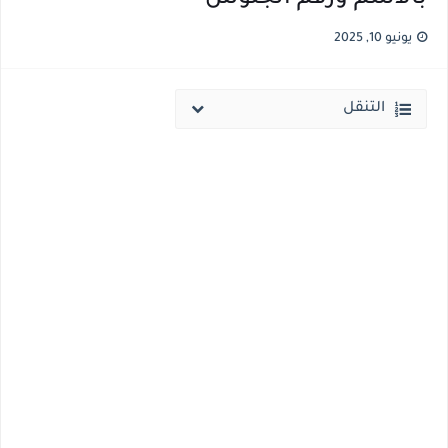
مؤشرات ..انطلاق المرحلة الاولي الاثنين المقبل والحد الادني علمي 89.5% وعلمي رياضة 87% والادبي 71% وانخفاض بدرجات القبول بكليات القمة عن العام الماضي
يونيو 10, 2025
مؤشرات وتوقعات أولية.. انخفاض تنسيق المرحلة الأولى 1% عن العام الماضي وارتفاع تنسيق المرحلتين الثانية والثالثة 2%..انخفاض بدرجات القبول بكليات القمه عن العام الماضي
التنقل