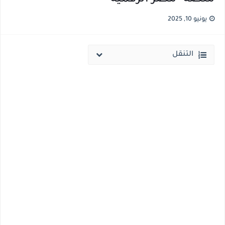
انخفاض الحد الادني بكليات القمة والمرحلة الاولي للتنسيق يوم الاثنين القادم ..بداية تظلمات الثانوية العامة الكترونيا لمدة 15 يوم بداية من غدا
يونيو 10, 2025
مؤشرات ..انطلاق المرحلة الاولي الاثنين المقبل والحد الادني علمي 89.5% وعلمي رياضة 87% والادبي 71% وانخفاض بدرجات القبول بكليات القمة عن العام الماضي
التنقل