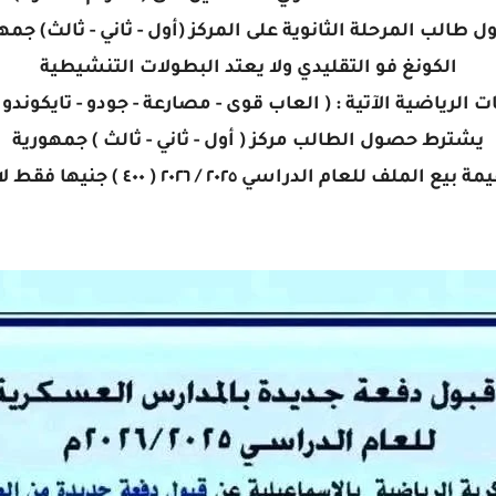
الب المرحلة الثانوية على المركز (أول - ثاني - ثالث) جمهو
الكونغ فو التقليدي ولا يعتد البطولات التنشيطية
لرياضية الآتية : ( العاب قوى - مصارعة - جودو - تايكوندو -
يشترط حصول الطالب مركز ( أول - ثاني - ثالث ) جمهورية
بيع الملف للعام الدراسي ٢٠٢٥ / ٢٠٢٦ ( ٤٠٠ ) جنيها فقط لا غير