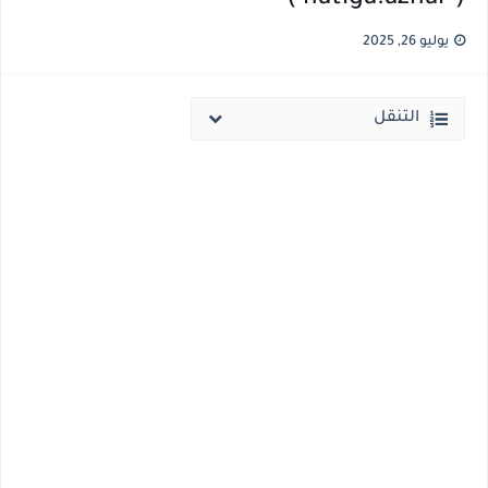
قائمة أسماء بجميع الجامعات الخاصه والأهلية والحكومية والاجنبية المعتمدة من وزارة التعليم العالي للعام الجامعي 2026/ 2027
يوليو 26, 2025
انخفاض الحد الادني بكليات القمة والمرحلة الاولي للتنسيق يوم الاثنين القادم ..بداية تظلمات الثانوية العامة الكترونيا لمدة 15 يوم بداية من غدا
التنقل