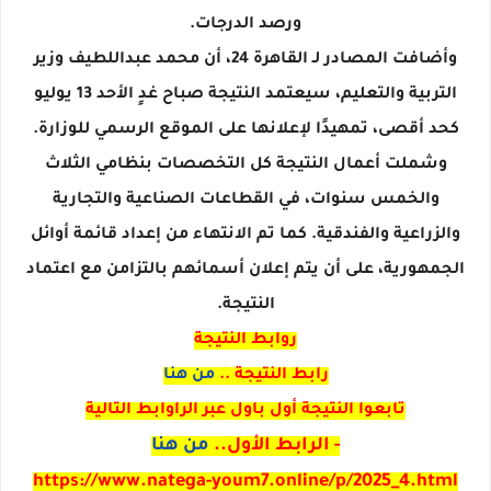
ورصد الدرجات.
وأضافت المصادر لـ القاهرة 24، أن محمد عبداللطيف وزير
التربية والتعليم، سيعتمد النتيجة صباح غدٍ الأحد 13 يوليو
كحد أقصى، تمهيدًا لإعلانها على الموقع الرسمي للوزارة.
وشملت أعمال النتيجة كل التخصصات بنظامي الثلاث
والخمس سنوات، في القطاعات الصناعية والتجارية
والزراعية والفندقية. كما تم الانتهاء من إعداد قائمة أوائل
الجمهورية، على أن يتم إعلان أسمائهم بالتزامن مع اعتماد
النتيجة.
روابط النتيجة
رابط النتيجة ..
من هنا
تابعوا النتيجة أول باول عبر الراوابط التالية
- الرابط الأول..
من هنا
https://www.natega-youm7.online/p/2025_4.html