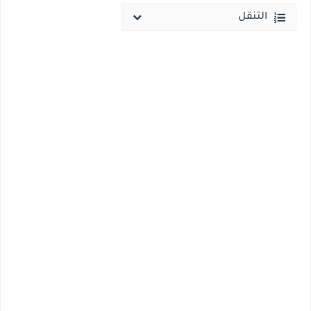
التنقل
انخفاض الحد الادني بكليات القمة والمرحلة الاولي للتنسيق يوم الاثنين القادم ..بداية تظلمات الثانوية العامة الكترونيا لمدة 15 يوم بداية من غدا