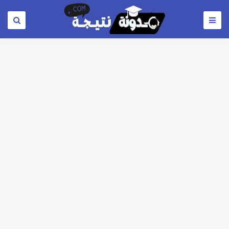
خلال ساعات.. إعلان الحد الأدنى لتنسيق المرحلة الأولى و95 ألف طالب على خط التقديم والتقديم سيكون لمدة 5 أيام بداية من الثلاثاء المقبل
لطلاب الازهر الشريف... فتح باب التقديم للمعاهد الفنية للتمريض التابعة لجامعة الازهر الشريف بمحافظات القاهره الكبري والوجه البحري والقبلي للعام 2026-2027