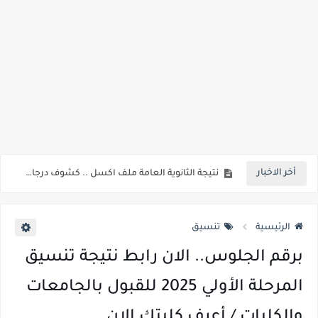
جريدة الجمهورية : استمارات الثانوية بالمدارس الإثنين.. و«أولى تنسيق» الثلاثاء مؤشرات انخفاض الحد الأدنى للقطاع الطبي 1% - باستثناء «البشرى»
قائمة بجميع المعاهد العليا المعتمده من قبل التعليم العالي " هندسية / تجارية / حاسبات / تمريض / سياحة وفنادق / زراعة / علوم صحية / لغات " للعام الجامعي 2026 /2027
قائمة أسماء بجميع الجامعات الخاصه والأهلية والحكومية والاجنبية المعتمدة من وزارة التعليم العالي للعام الجامعي 2026/ 2027
انخفاض الحد الادني بكليات القمة والمرحلة الاولي للتنسيق يوم الاثنين القادم ..بداية تظلمات الثانوية العامة الكترونيا لمدة 15 يوم بداية من غدا
مؤشرات ..انطلاق المرحلة الاولي الاثنين المقبل والحد الادني علمي 89.5% وعلمي رياضة 87% والادبي 71% وانخفاض بدرجات القبول بكليات القمة عن العام الماضي
مؤشرات وتوقعات أولية.. انخفاض تنسيق المرحلة الأولى 1% عن العام الماضي وارتفاع تنسيق المرحلتين الثانية والثالثة 2%..انخفاض بدرجات القبول بكليات القمه عن العام الماضي
أخر الاخبار
نتيجة الثانوية العامة ملف اكسل .. كشوف درجات طلاب الثانوية العامة 2026 جميع المدارس والمحافظات بالاسم ورقم الجلوس
الساعه 11 مساء.. وزير التربية والتعليم يعتمد نتيجة الثانوية العامة والنتيجة علي مواقع الانترنت خلال ساعات
الرئيسية
تنسيق
برقم الجلوس.. الان رابط نتيجة تنسيق
المرحلة الأولي 2025 للقبول بالجامعات
والكليات / أعرف كليتك الان