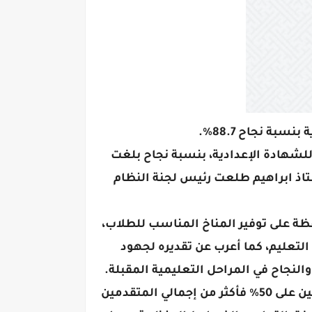
ة نجاح 88.7٪.
للشهادة الإعدادية، بنسبة نجاح بلغت
ستاذ ابراهيم طلعت رئيس لجنة النظام
فظة على توفير المناخ المناسب للطلاب،
لتعليم، كما أعرب عن تقديره لجهود
 والنجاح في المراحل التعليمية المقبلة.
ومن جانبه أوضح وكيل وزارة التربية والتعليم بالدقهلية أن نسبة النجاح 88.7% تمثل الطلاب الحاصلين على 50٪ فأكثر من إجمالي المتقدمين