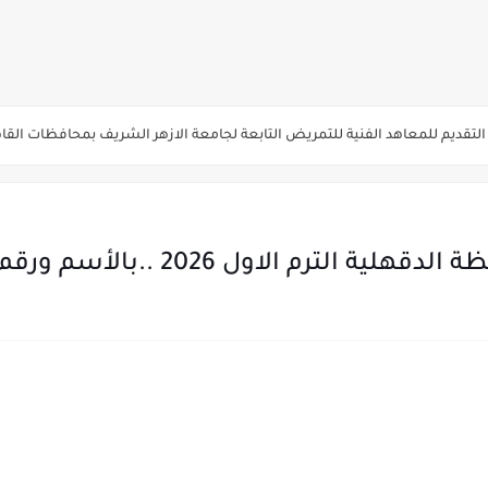
يم والتقديم سيكون لمدة 5 أيام بداية من الثلاثاء المقبل
قديم للمعاهد الفنية للتمريض التابعة لجامعة الازهر الشريف بمحافظات القاهره الكبر
لمدارس الإثنين.. و«أولى تنسيق» الثلاثاء مؤشرات انخفاض الحد الأدنى للقطاع الطبي 1% - باستث
ه من قبل التعليم العالي " هندسية / تجارية / حاسبات / تمريض / سياحة وفنادق / زرا
والأهلية والحكومية والاجنبية المعتمدة من وزارة التعليم العالي للعام الجامعي 2026/ 
رم الاول 2026 ..بالأسم ورقم الجلوس
ة الاولي للتنسيق يوم الاثنين القادم ..بداية تظلمات الثانوية العامة الكترونيا لمدة 15 يوم بدا
ي رياضة 87% والادبي 71% وانخفاض بدرجات القبول بكليات القمة عن العام الماضي
لثانية والثالثة 2%..انخفاض بدرجات القبول بكليات القمه عن العام الماضي
انوية العامة 2026 جميع المدارس والمحافظات بالاسم ورقم الجلوس