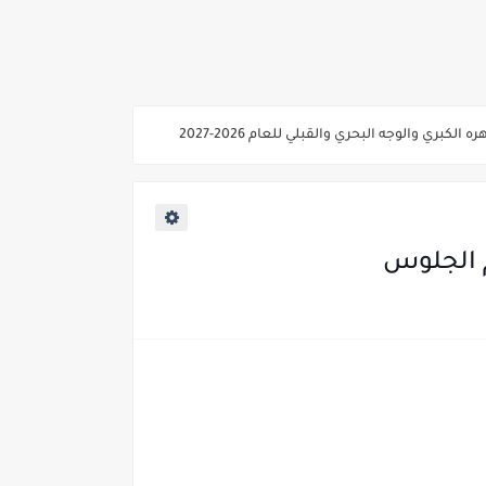
ي والوجه البحري والقبلي للعام 2026-2027
ناء «البشرى»
عة / علوم صحية / لغات " للعام الجامعي 2026 /2027
2027
ية من غدا