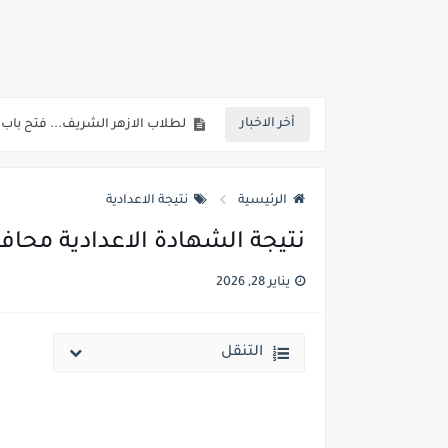
خلال ساعات.. إعلان الحد الأدنى لتنسيق المرحلة الأولى و95 ألف طالب على خط التقد
لطلاب الازهر الشريف... فتح باب الت
أخر الاخبار
جريدة الجمهورية : استمارات الثانوية با
قائمة بجميع المعاهد العليا المعتمد
الرئيسية
نتيجة الاعدادية
قائمة أسماء بجميع الجامعات الخاصه 
نتيجة الشهادة الاعدادية محافظة الدقهلية الت
انخفاض الحد الادني بكليات القمة والمرحل
يناير 28, 2026
مؤشرات ..انطلاق المرحلة الاولي الاثنين المقبل والحد الادني علمي 89.5% وعلم
مؤشرات وتوقعات أولية.. انخفاض تنسيق المرحلة الأولى 1% عن العام الماضي وارتفاع تنسيق المرحلتين ا
التنقل
نتيجة الثانوية العامة ملف اكسل .. كشوف درجات طلاب الث
الساعه 11 مساء.. وزير التربية والتعليم يعتمد نتيجة الثانوية العامة والنتيجة علي مواقع الانترنت خلال ساعات