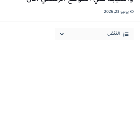
قائمة أسماء بجميع الجامعات الخاصه والأهلية والحكومية والاجنبية المعتمدة من وزارة التعليم العالي للعام الجامعي 2026/ 2027
يونيو 23, 2026
انخفاض الحد الادني بكليات القمة والمرحلة الاولي للتنسيق يوم الاثنين القادم ..بداية تظلمات الثانوية العامة الكترونيا لمدة 15 يوم بداية من غدا
التنقل