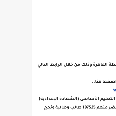
ظة القاهرة وذلك من خلال الرابط التالي
 اضغط هنا..
h
التعليم الأساسى (الشهادة الإعدادية)
للعام الدراسي 2025- 2026 بنسبة نجاح 73% وبلغ عدد المتقدمين 203162 للامتحان طالب وطالبة حضر منهم 197525 طالب وطالبة ونجح