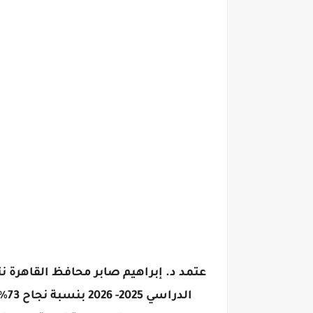
عتمد د. إبراهيم صابر محافظ القاهرة ن
الدراسي 2025- 2026 بنسبة نجاح 73% وبلغ عدد المتقدمين ٢٠٣١٦٢ للامتحان طالب وطالبة حضر منهم ١٩٧٥٢٥ طالب وطالبة ونجح ١٤٤١١٤ .