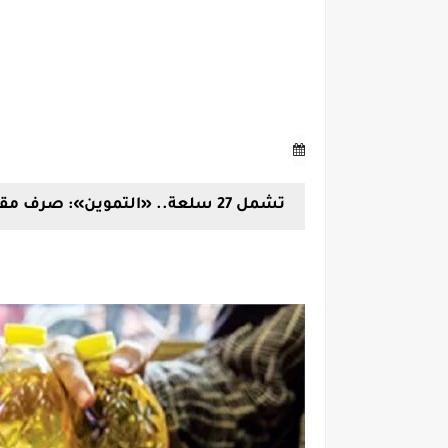
تشمل 27 سلعة.. «التموين»: صرف مقررات أبريل اعتبارا من «الجمعة» المقبل.