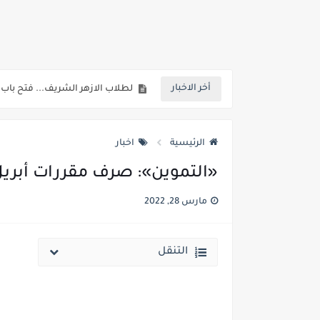
خلال ساعات.. إعلان الحد الأدنى لتنسيق المرحلة الأولى و95 ألف طالب على خط التقد
لطلاب الازهر الشريف... فتح باب الت
أخر الاخبار
جريدة الجمهورية : استمارات الثانوية با
قائمة بجميع المعاهد العليا المعتمد
الرئيسية
اخبار
قائمة أسماء بجميع الجامعات الخاصه 
«التموين»: صرف مقررات أبريل 
انخفاض الحد الادني بكليات القمة والمرحل
مارس 28, 2022
مؤشرات ..انطلاق المرحلة الاولي الاثنين المقبل والحد الادني علمي 89.5% وعلم
مؤشرات وتوقعات أولية.. انخفاض تنسيق المرحلة الأولى 1% عن العام الماضي وارتفاع تنسيق المرحلتين ا
التنقل
نتيجة الثانوية العامة ملف اكسل .. كشوف درجات طلاب الث
الساعه 11 مساء.. وزير التربية والتعليم يعتمد نتيجة الثانوية العامة والنتيجة علي مواقع الانترنت خلال ساعات