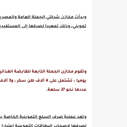
تمويني، وذلك تمهيدا لصرفها إلى المستفيدي
يوميا 
عددها نحو 27 سلعة.
وتعد عملية صرف السلع التموينية الخاصة بشه
لصرفها لاصحاب البطاقات التموينية اعتبارا م