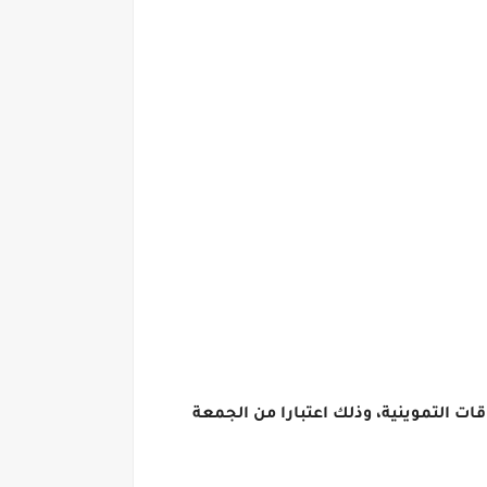
لنحو 64 مليون مواطن من مستفيدي البطاقات التموينية، وذلك اعتبارا من الجمعة