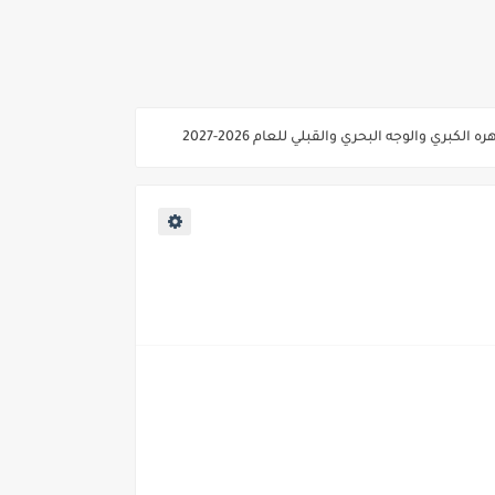
ي والوجه البحري والقبلي للعام 2026-2027
ناء «البشرى»
عة / علوم صحية / لغات " للعام الجامعي 2026 /2027
2027
ية من غدا