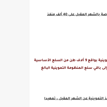
وبدأت مخازن شركتي الجملة العامة والمصرية التابعتين للقابضة الغذائية توزيع سلع المنظومة التموينية الخاصة بالشهر المقبل على 40 ألف منفذ
وتقوم مخازن الجملة التابعة للقابضة الغذائية، والبالغ عددها 1500 مخزن، بصرف مقررات أبريل إلى المنافذ التموينية بواقع 9 ألاف طن من السلع الأساسية
 ، بالإضافة إلى باقي سلع المنظومة التموينية البالغ
التموينية عن الشهر المقبل ، تمهيدا