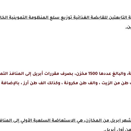
ن.
، تشتمل على 4 آلاف طن سكر ، و3 آلاف طن من الزيت ، والف طن مكرونة ، وكذلك الف طن أرز
ر ابريل من المخازن، هي الاستعاضة السلعية الأولي إلى المنافذ 
ن أول أبريل.