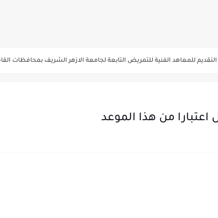
يم والتقديم سيكون لمدة 5 أيام بداية من الثلاثاء المقبل
قديم للمعاهد الفنية للتمريض التابعة لجامعة الازهر الشريف بمحافظات القاهره الكبر
لمدارس الإثنين.. و«أولى تنسيق» الثلاثاء مؤشرات انخفاض الحد الأدنى للقطاع الطبي 1% - باستث
ه من قبل التعليم العالي " هندسية / تجارية / حاسبات / تمريض / سياحة وفنادق / زرا
والأهلية والحكومية والاجنبية المعتمدة من وزارة التعليم العالي للعام الجامعي 2026/ 
اعتبارا من هذا الموعد
ة الاولي للتنسيق يوم الاثنين القادم ..بداية تظلمات الثانوية العامة الكترونيا لمدة 15 يوم بدا
ي رياضة 87% والادبي 71% وانخفاض بدرجات القبول بكليات القمة عن العام الماضي
لثانية والثالثة 2%..انخفاض بدرجات القبول بكليات القمه عن العام الماضي
انوية العامة 2026 جميع المدارس والمحافظات بالاسم ورقم الجلوس