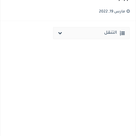
نتيجة الثانوية العامة ملف اكسل .. كشوف درجات طلاب الثانوية العامة 2026 جميع المدارس والمحافظات بالاسم ورقم الجلوس
مارس 19, 2022
الساعه 11 مساء.. وزير التربية والتعليم يعتمد نتيجة الثانوية العامة والنتيجة علي مواقع الانترنت خلال ساعات
التنقل