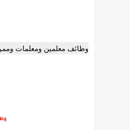
وظائف معلمين ومعلمات وممرضين في
وظا