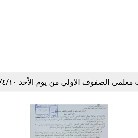
صفوف الاولي من يوم الأحد ٢٠٢٢/٤/١٠ cpd.moe.gov