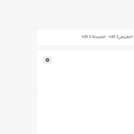
2026/202*
ي والوجه البحري والقبلي للعام 2026-2027
ناء «البشرى»
عة / علوم صحية / لغات " للعام الجامعي 2026 /2027
2027
ية من غدا