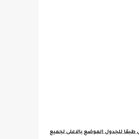
 على معلمين الصفوف الاولى بالدخول على المنصة وحضور التدريب اعتبارا من 10 ابريل طبقا للجدول الموضع بالاعلى لجميع