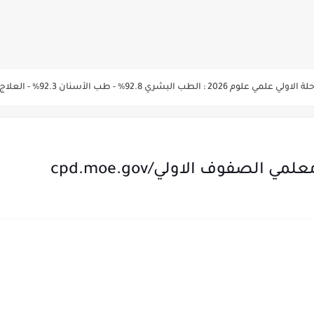
الأسنان 92.3% - العلاج الطبيعي91.7% - الصيدلة 91.5%
المرحلة الأولى من تنسيق القبول لرياض الأطفال والصف الأول الابتدائي للعام الدراسي 7
يم والتقديم سيكون لمدة 5 أيام بداية من الثلاثاء المقبل
لصفوف الاولي/cpd.moe.gov
قديم للمعاهد الفنية للتمريض التابعة لجامعة الازهر الشريف بمحافظات القاهره الكبر
لمدارس الإثنين.. و«أولى تنسيق» الثلاثاء مؤشرات انخفاض الحد الأدنى للقطاع الطبي 1% - باستث
ه من قبل التعليم العالي " هندسية / تجارية / حاسبات / تمريض / سياحة وفنادق / زرا
والأهلية والحكومية والاجنبية المعتمدة من وزارة التعليم العالي للعام الجامعي 2026/ 
ة الاولي للتنسيق يوم الاثنين القادم ..بداية تظلمات الثانوية العامة الكترونيا لمدة 15 يوم بدا