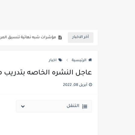
لطلاب المرحلة الثانية للتنسيق 2026.. كليات قمة متاحة للشعبة العلمي علوم ورياضة والشعبة الادبية ..تعرف عليها
مؤشرات شبه نهائية تنسيق المرحلة الاولي علمي علوم 2026 : الطب البشري 92.8% - طب 
أخر الاخبار
رسوب 76.1% من طلاب الفرقة الأولي بطب أسوان.. 98 طالب نجح فقط من اجمالي 413 طالب
رابط الاستعلام ..الاعلان عن نتيجة 
الرئيسية
اخبار
خلال ساعات.. إعلان الحد الأدنى لتنسيق المرحلة الأولى و95 ألف طالب على خط التقد
عاجل النشره الخاصه بتدريب معلمي ا
لطلاب الازهر الشريف... فتح باب الت
أبريل 08, 2022
جريدة الجمهورية : استمارات الثانوية با
قائمة بجميع المعاهد العليا المعتمد
التنقل
قائمة أسماء بجميع الجامعات الخاصه 
انخفاض الحد الادني بكليات القمة والمرحل