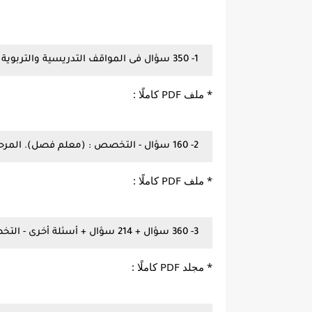
1- 350 سؤال فى المواقف التدريسية والتربوية (الاختبار النفسى). لجميع التخصصات.
* ملف PDF كاملًا :
2- 160 سؤال - التخصص : (معلم فصل). المرحلة الابتدائية.
* ملف PDF كاملًا :
3- 360 سؤال + 214 سؤال + أسئلة أخرى - التخصص : (اللغة العربية).
* مجلد PDF كاملًا :