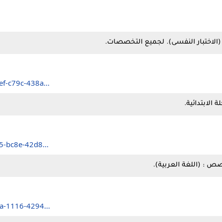
ef-c79c-438a...
5-bc8e-42d8...
1a-1116-4294...