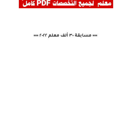
== مسابقة ٣٠ ألف معلم ٢٠٢٢ ==