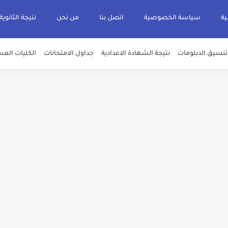
ية
سياسة الخصوصية
اتصل بنا
من نحن
نتيجة الثانوية
تنسيق الدبلومات
نتيجة الشهادة الاعدادية
جداول الامتحانات
الكليات العس
يم والتقديم سيكون لمدة 5 أيام بداية من الثلاثاء المقبل
قديم للمعاهد الفنية للتمريض التابعة لجامعة الازهر الشريف بمحافظات القاهره الكبر
لمدارس الإثنين.. و«أولى تنسيق» الثلاثاء مؤشرات انخفاض الحد الأدنى للقطاع الطبي 1% - باستث
ه من قبل التعليم العالي " هندسية / تجارية / حاسبات / تمريض / سياحة وفنادق / زرا
والأهلية والحكومية والاجنبية المعتمدة من وزارة التعليم العالي للعام الجامعي 2026/ 