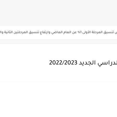
ة الاولي للتنسيق يوم الاثنين القادم ..بداية تظلمات الثانوية العامة الكترونيا لمدة 15 يوم بدا
ي رياضة 87% والادبي 71% وانخفاض بدرجات القبول بكليات القمة عن العام الماضي
لثانية والثالثة 2%..انخفاض بدرجات القبول بكليات القمه عن العام الماضي
انوية العامة 2026 جميع المدارس والمحافظات بالاسم ورقم الجلوس
الجديد 2022/2023