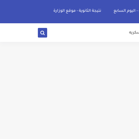
 - اليوم السابع
نتيجة الثانوية - موقع الوزارة
كريه
ي والوجه البحري والقبلي للعام 2026-2027
ناء «البشرى»
عة / علوم صحية / لغات " للعام الجامعي 2026 /2027
2027