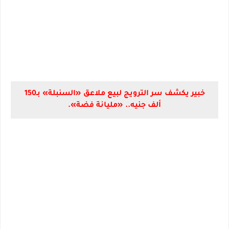
خبير يكشف سر الترويج لبيع ملاعق «السنبلة» بـ150
ألف جنيه.. «مليانة فضة».