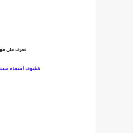
تعرف على موعد صرف مك
كشوف أسماء مستحقي ص