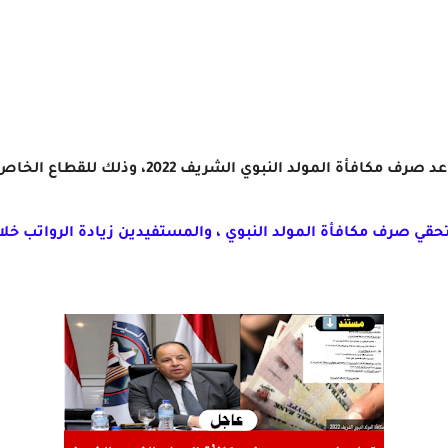
افأة المولد النبوي الشريف 2022، وذلك للقطاع الخاص والحكومي ،
رف مكافأة المولد النبوي ، والمستفيدين زيادة الرواتب خلال شهر