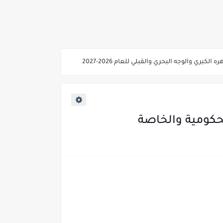
ي والوجه البحري والقبلي للعام 2026-2027
ناء «البشرى»
عة / علوم صحية / لغات " للعام الجامعي 2026 /2027
2027
ية من غدا