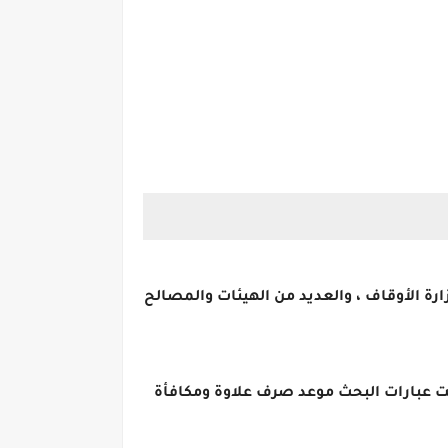
وي الشريف 2022، للعاملين بالأزهر الشريف ، وزارة الأوقاف ، والعديد من الهيئات والمصالح
ملت عبارات البحث موعد صرف علاوة ومكافأة