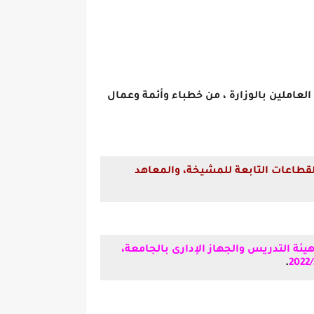
رف مكافأة مالية لكافة العاملين بالوزارة ، من خطباء وأئمة وعمال
 الأزهر، صرف مكافأة 800 جنيه لجميع العاملين بالقطاعات التابعة للمشيخة، والمعاهد
زقازيق صرف 1000 جنيه مكافأة لجميع أعضاء هيئة التدريس والجهاز الإدارى بالجامعة،
.