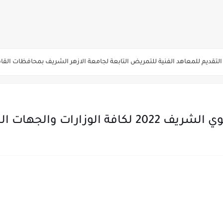
يم والتقديم سيكون لمدة 5 أيام بداية من الثلاثاء المقبل
قديم للمعاهد الفنية للتمريض التابعة لجامعة الازهر الشريف بمحافظات القاهره الكبر
لمدارس الإثنين.. و«أولى تنسيق» الثلاثاء مؤشرات انخفاض الحد الأدنى للقطاع الطبي 1% - باستث
ه من قبل التعليم العالي " هندسية / تجارية / حاسبات / تمريض / سياحة وفنادق / زرا
والأهلية والحكومية والاجنبية المعتمدة من وزارة التعليم العالي للعام الجامعي 2026/ 
الجهات الحكومية والخاصة
ة الاولي للتنسيق يوم الاثنين القادم ..بداية تظلمات الثانوية العامة الكترونيا لمدة 15 يوم بدا
ي رياضة 87% والادبي 71% وانخفاض بدرجات القبول بكليات القمة عن العام الماضي
لثانية والثالثة 2%..انخفاض بدرجات القبول بكليات القمه عن العام الماضي
انوية العامة 2026 جميع المدارس والمحافظات بالاسم ورقم الجلوس