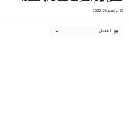
قائمة أسماء بجميع الجامعات الخاصه والأهلية والحكومية والاجنبية المعتمدة من وزارة التعليم العالي للعام الجامعي 2026/ 2027
نوفمبر 23, 2022
انخفاض الحد الادني بكليات القمة والمرحلة الاولي للتنسيق يوم الاثنين القادم ..بداية تظلمات الثانوية العامة الكترونيا لمدة 15 يوم بداية من غدا
التنقل