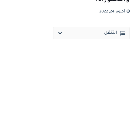
قائمة أسماء بجميع الجامعات الخاصه والأهلية والحكومية والاجنبية المعتمدة من وزارة التعليم العالي للعام الجامعي 2026/ 2027
أكتوبر 24, 2022
انخفاض الحد الادني بكليات القمة والمرحلة الاولي للتنسيق يوم الاثنين القادم ..بداية تظلمات الثانوية العامة الكترونيا لمدة 15 يوم بداية من غدا
التنقل